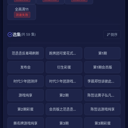
全高清11
测速失败
选集
(共 59 集)
倒序
范丞丞反差萌刷新
跑男团可爱花式比心
第1期
发布会
衍生彩蛋
第1期会员版
时代少年团测评
时代少年团游戏纯享
李晨郑恺谈彼此初印象
游戏纯享
第2期
陈哲远黄子弘凡复盘撕名牌
第2期彩蛋
会员版之范丞丞黄子弘
陈哲远游戏纯享
撕名牌游戏纯享
第3期
第3期彩蛋