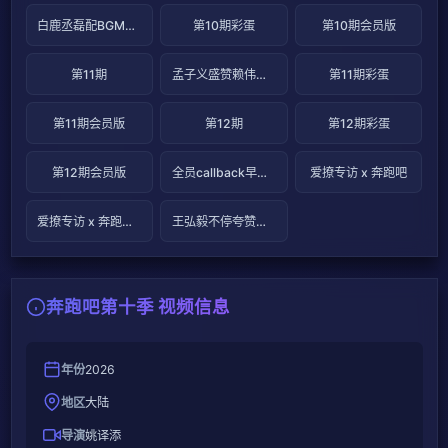
白鹿丞磊配BGM被绿光洗脑
第10期彩蛋
第10期会员版
第11期
孟子义盛赞赖伟明帅
第11期彩蛋
第11期会员版
第12期
第12期彩蛋
第12期会员版
全员callback早期采访
爱撩专访 x 奔跑吧
爱撩专访 x 奔跑吧答案之书
王弘毅不停夸赞孟子义
奔跑吧第十季 视频信息
年份
2026
地区
大陆
导演
姚译添