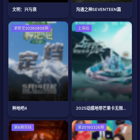
文明：兴与衰
沟通之神SEVENTEEN篇
大陆综艺
更新至20260808期
上海站
种地吧4
2025动感地带芒果卡无限X SuperLive超级现场
欧美综艺
第6期完结
第20160326期