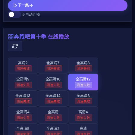
下一集
自动连播
奔跑吧第十季 在线播放
高清2
全高清7
全高清8
测速失败
测速失败
测速失败
全高清9
全高清10
全高清12
测速失败
测速失败
测速失败
全高清13
全高清14
全高清3
测速失败
测速失败
测速失败
全高清4
全高清
高清4
测速失败
测速失败
测速失败
全高清5
全高清2
高清
测速失败
测速失败
测速失败