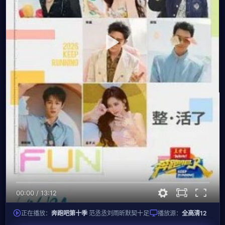
00:00
/
13:12
正在播放：
奔跑吧第十季
范丞丞刘雨昕默契十足
播放源：
全高清12