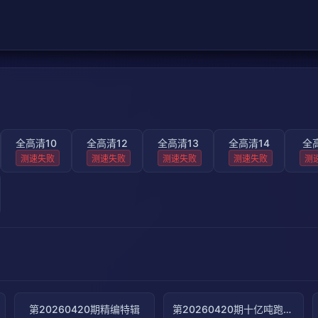
全高清10
全高清12
全高清13
全高清14
全
测速失败
测速失败
测速失败
测速失败
测
第20260420期精编特辑
第20260420期十亿吨跑男的料