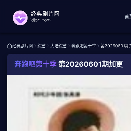
首
经典剧片网
综艺
大陆综艺
奔跑吧第十季
第20260601
奔跑吧第十季
第20260601期加更