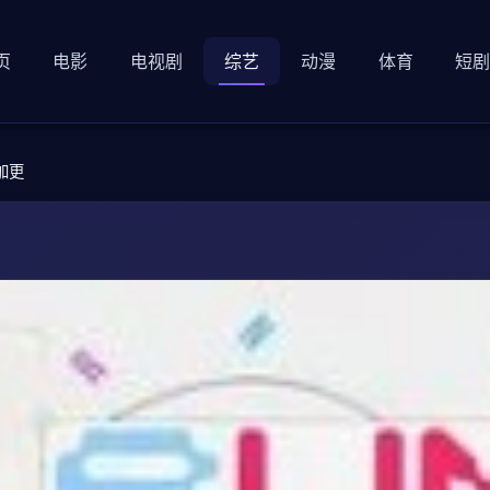
页
电影
电视剧
综艺
动漫
体育
短
期加更