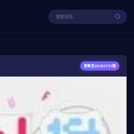
剧
更新至20260731期