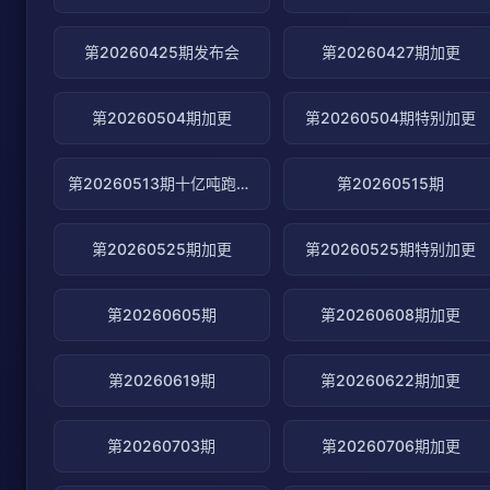
第20260425期发布会
第20260427期加更
第20260504期加更
第20260504期特别加更
第20260513期十亿吨跑男的料
第20260515期
第20260525期加更
第20260525期特别加更
第20260605期
第20260608期加更
第20260619期
第20260622期加更
第20260703期
第20260706期加更