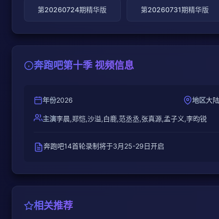
第20260724期精华版
第20260731期精华版
奔跑吧第十季 视频信息
年份
2026
地区
大
主演
李晨,郑恺,沙溢,白鹿,范丞丞,张真源,孟子义,李昀锐
奔跑吧14首轮录制将于3月25-29日开启
相关推荐