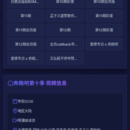
白鹿丞磊配BGM被绿光洗脑
第10期彩蛋
第10期会员版
第11期
孟子义盛赞赖伟明帅
第11期彩蛋
第11期会员版
第12期
第12期彩蛋
第12期会员版
全员callback早期采访
爱撩专访 x 奔跑吧
爱撩专访 x 奔跑吧答案之书
王弘毅不停夸赞孟子义
奔跑吧第十季 视频信息
年份
2026
地区
大陆
导演
姚译添