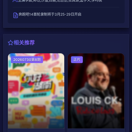
主演
李晨,郑恺,沙溢,白鹿,范丞丞,张真源,孟子义,李昀锐
奔跑吧14首轮录制将于3月25-29日开启
相关推荐
大陆综艺
20260730第8期
正片