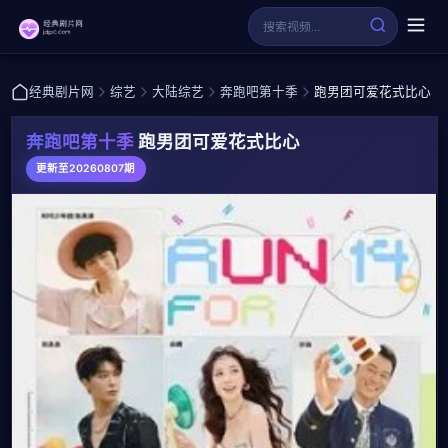
经典剧片网
综艺
大陆综艺
奔跑吧第十季
跑男团可爱花式比心
奔跑吧第十季
跑男团可爱花式比心
更新至20260807期