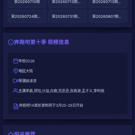
第20260710期
第20260713期加更
第20260713期特别加更
第20260724期精华版
第20260731期精华版
第20260807期精华版
奔跑吧第十季 视频信息
年份
2026
地区
大陆
导演
姚译添
主演
李晨,郑恺,沙溢,白鹿,范丞丞,张真源,孟子义,李昀锐
奔跑吧14首轮录制将于3月25-29日开启
相关推荐