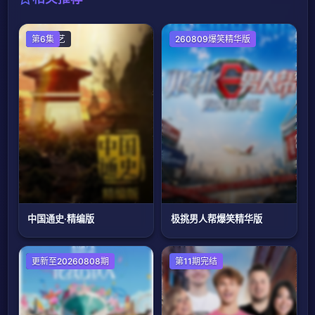
大陆综艺
第6集
大陆综艺
260809爆笑精华版
中国通史·精编版
极挑男人帮爆笑精华版
大陆综艺
更新至20260808期
欧美综艺
第11期完结