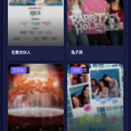
伦敦合伙人
兔子洞
大陆综艺
已完结
港台综艺
完结