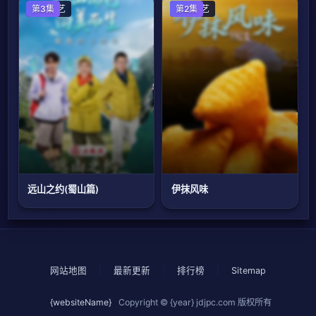
大陆综艺
第3集
大陆综艺
第2集
远山之约(蜀山篇)
伊抹风味
网站地图
|
最新更新
|
排行榜
|
Sitemap
{websiteName}
Copyright © {year}
jdjpc.com
版权所有