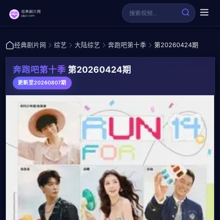
经典剧片网
综艺
大陆综艺
奔跑吧第十季
第20260424期
奔跑吧第十季
第20260424期
更新至20260807期