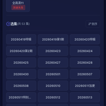
全高清11
测速失败
选集
(共 53 集)
倒序
20260419特辑
20260419第1期
20260420特辑
20260420第2期
20260423
20260424
20260425
20260427
20260428
20260430
20260501
20260507
20260508
20260510
20260511加更
20260511特别加更
20260512
20260513