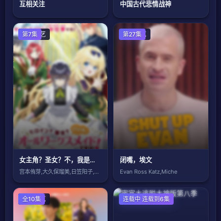
互相关注
中国古代悲情战神
日韩综艺
第7集
欧美综艺
第27集
女主角？圣女？不，我是杂役女仆(自豪)！
闭嘴，埃文
宫本侑芽,大久保瑠美,日笠阳子,天崎滉平
Evan Ross Katz,Miche
日韩综艺
全10集
大陆综艺
连载中 连载到6集