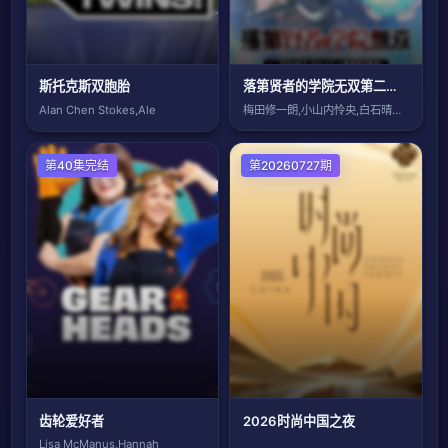
斯托克斯双胞胎
落第贤者的学院无双第二回转生
Alan Chen Stokes,Ale
梅田修一朗,小山内怜央,白石晴香,加藤英
欧美综艺
第40集完结
第20260727期
齿轮爱好者
2026时尚中国之夜
Lisa McManus,Hannah