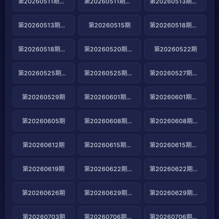
第20260511期加更
第20260511期特别加更
第20260513期纯享
第20260513期十亿吨跑男的料
第20260515期
第20260518期加更
第20260518期特别加更
第20260520期十亿吨跑男的料
第20260522期
第20260525期加更
第20260525期特别加更
第20260527期十亿吨跑男的料
第20260529期
第20260601期加更
第20260601期特别加更
第20260605期
第20260608期加更
第20260608期特别加更
第20260612期
第20260615期加更
第20260615期特别加更
第20260619期
第20260622期加更
第20260622期特别加更
第20260626期
第20260629期加更
第20260629期特别加更
第20260703期
第20260706期加更
第20260706期特别加更