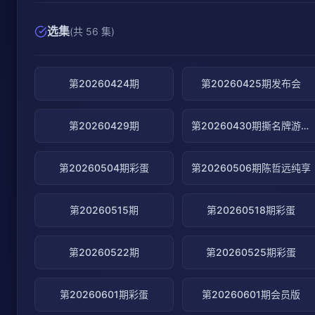
选集
(共 56 集)
第20260424期
第20260425期发布会
第20260429期
第20260430期撕名牌游戏纯享
第20260504期彩蛋
第20260506期陈哲远纯享
第20260515期
第20260518期彩蛋
第20260522期
第20260525期彩蛋
第20260601期彩蛋
第20260601期会员版