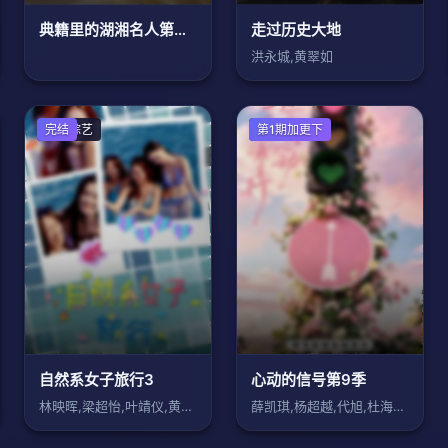
典籍里的湖湘名人第二季
走过历史大地
洪永城,黄翠如
港台综艺
完结
大陆综艺
第1期加更下
自然系女子旅行3
心动的信号第9季
林映晖,梁超怡,叶靖仪,黄滢仴
薛凯琪,杨超越,代旭,杜海涛,张纯烨