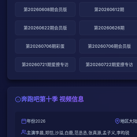
第20260608期会员版
第20260612期
第20260622期会员版
第20260626期
第20260706期彩蛋
第20260706期会员版
第20260721期爱撩专访
第20260722期爱撩专访
奔跑吧第十季 视频信息
年份
2026
地区
大
主演
李晨,郑恺,沙溢,白鹿,范丞丞,张真源,孟子义,李昀锐