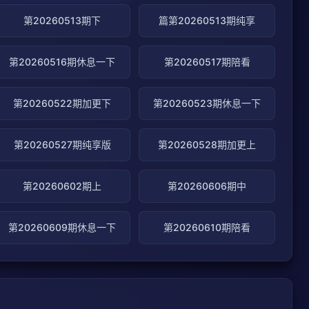
第20260513期下
篇第20260513期纯享
第20260516期休息一下
第20260517期陪看
第20260522期加更下
第20260523期休息一下
第20260527期纯享版
第20260528期加更上
第20260602期上
第20260606期中
第20260609期休息一下
第20260610期陪看