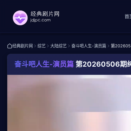
首
经典剧片网
综艺
大陆综艺
奋斗吧人生-演员篇
第20260
奋斗吧人生-演员篇
第20260506期