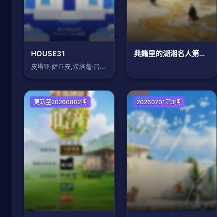
HOUSE31
典籍里的湖湘名人第二季
皮塔亚·萨丘安,坎塔蓬·晋达塔维彭
更新至20260802期
大陆综艺
20260701第3期