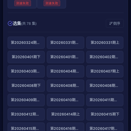
测速失败
测速失败
选集
(共 78 集)
倒序
第20260324期先导片
第20260331期集结篇
第20260331期上
第20260401期下
第20260401期纯享版
第20260402期加更上
第20260403期加更下
第20260404期休息一下
第20260407期上
第20260408期下
第20260408期特别加更
第20260408期纯享版
第20260409期加更上
第20260410期加更下
第20260411期休息一下
第20260412期陪看
第20260414期上
第20260415期下
第20260415期纯享
第20260416期加更上
第20260417期加更下