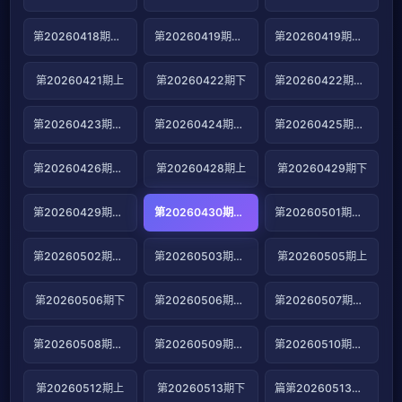
第20260418期休息一下
第20260419期陪看
第20260419期陪看特辑
第20260421期上
第20260422期下
第20260422期纯享
第20260423期加更上
第20260424期加更下
第20260425期休息一下
第20260426期陪看
第20260428期上
第20260429期下
第20260429期纯享
第20260430期加更上
第20260501期加更下
第20260502期休息一下
第20260503期陪看
第20260505期上
第20260506期下
第20260506期纯享
第20260507期加更上
第20260508期加更下
第20260509期衍生
第20260510期陪看
第20260512期上
第20260513期下
篇第20260513期纯享