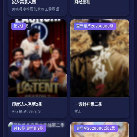
家乡美食大赛
财经透视
黄晓明 李维嘉 沈梦辰 王霏霏 孟佳 金
欧美综艺
第2期
大陆综艺
更新至第20260808期
印度达人秀第2季
一饭封神第二季
Alia Bhatt,Balraj Si
暂无
日韩综艺
共10期 更新到9期
大陆综艺
更新至20260802第2集