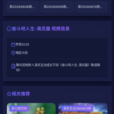
第20260608期加更下
第20260609期休息一下
第20260610期陪看
奋斗吧人生-演员篇 视频信息
年份
2026
地区
大陆
腾讯视频新人演员互动成长节目《奋斗吧人生-演员篇》敬请期
待！
相关推荐
大陆综艺
第12期完结
大陆综艺
更新至20260805期