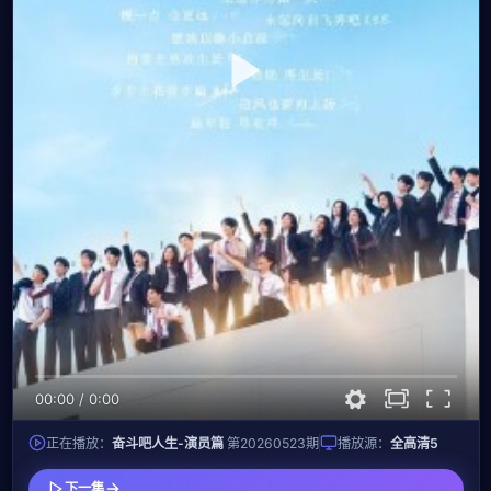
00:00
/
0:00
正在播放：
奋斗吧人生-演员篇
第20260523期
播放源：
全高清5
下一集