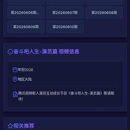
第20260606期纯享版
第20260607期
第20260608期
第20260609期
第20260610期
奋斗吧人生-演员篇 视频信息
年份
2026
地区
大陆
腾讯视频新人演员互动成长节目《奋斗吧人生-演员篇》敬请期
待！
相关推荐