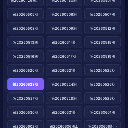
第20260429期纯享
第20260430期
第20260501期
第20260505期
第20260506期
第20260507期
第20260508期
第20260509期
第20260512期
第20260513期
第20260514期
第20260515期
第20260516期
第20260517期
第20260519期
第20260520期
第20260521期
第20260522期
第20260523期
第20260524期
第20260526期
第20260527期
第20260528期
第20260529期
第20260530期
第20260531期
第20260601期
第20260602期
第20260606期上
第20260606期下