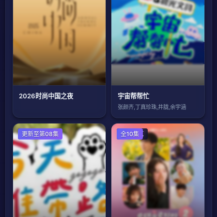
2026时尚中国之夜
宇宙帮帮忙
张颜齐,丁真珍珠,井胧,余宇涵
港台综艺
更新至第08集
日韩综艺
全10集