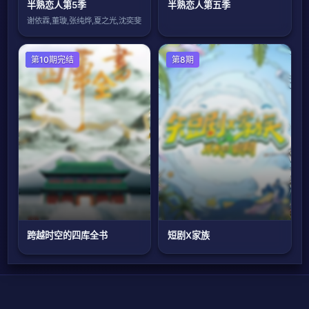
半熟恋人第5季
半熟恋人第五季
谢依霖,董璇,张纯烨,夏之光,沈奕斐
大陆综艺
第10期完结
第8期
跨越时空的四库全书
短剧X家族