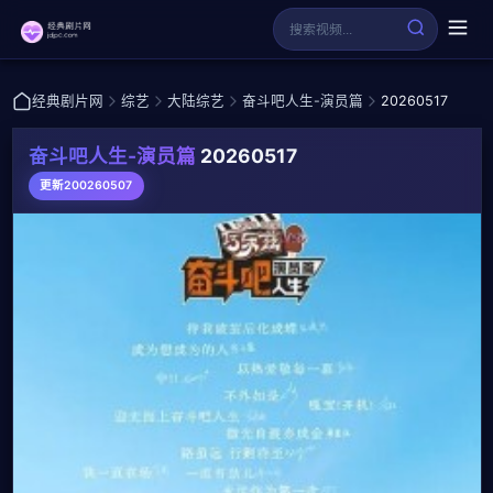
经典剧片网
综艺
大陆综艺
奋斗吧人生-演员篇
20260517
奋斗吧人生-演员篇
20260517
更新200260507