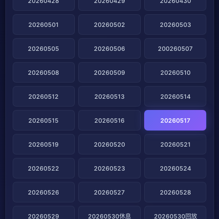
20260428
20260429
20260430
20260501
20260502
20260503
20260505
20260506
200260507
20260508
20260509
20260510
20260512
20260513
20260514
20260515
20260516
20260517
20260519
20260520
20260521
20260522
20260523
20260524
20260526
20260527
20260528
20260529
20260530休息
20260530回放