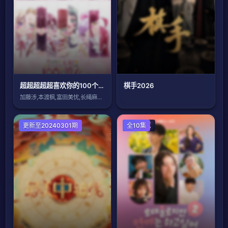
超超超超超喜欢你的100个女朋友第三季
棋手2026
加藤涉,本渡枫,富田美忧,长绳麻理亚,濑
大陆综艺
更新至20240301期
日韩综艺
全10集