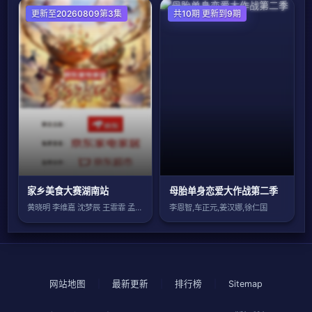
大陆综艺
更新至20260809第3集
日韩综艺
共10期 更新到9期
家乡美食大赛湖南站
母胎单身恋爱大作战第二季
黄晓明 李维嘉 沈梦辰 王霏霏 孟佳 金
李恩智,车正元,姜汉娜,徐仁国
网站地图
|
最新更新
|
排行榜
|
Sitemap