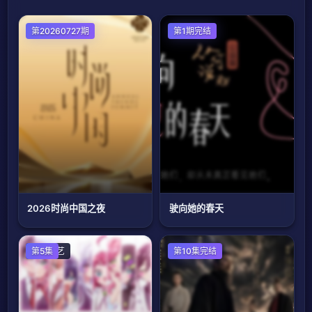
第20260727期
大陆综艺
第1期完结
2026时尚中国之夜
驶向她的春天
日韩综艺
第5集
大陆综艺
第10集完结