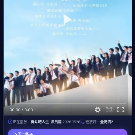
00:00
/
0:00
正在播放：
奋斗吧人生-演员篇
20260526
播放源：
全高清2
下一集