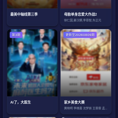
最美中轴线第三季
母胎单身恋爱大作战2
徐仁国,姜汉娜,李恩智,车正元
第3期
大陆综艺
更新至20260809期
AI了，大医生
家乡美食大赛
黄晓明 李维嘉 沈梦辰 王霏霏 孟佳 金