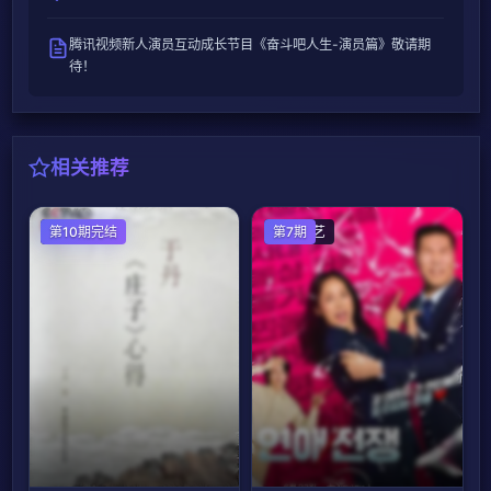
腾讯视频新人演员互动成长节目《奋斗吧人生-演员篇》敬请期
待！
相关推荐
大陆综艺
第10期完结
日韩综艺
第7期