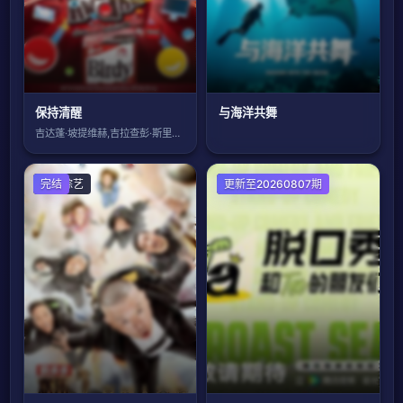
保持清醒
与海洋共舞
吉达蓬·坡提维赫,吉拉查彭·斯里桑,帕查
大陆综艺
完结
大陆综艺
更新至20260807期