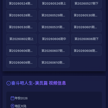
第20260524期陪看
第20260526期上
第20260527期下
第20260528期加更上
第20260529期加更下
第20260530期休息一下
第20260530期慢直播回放
第20260531期陪看
第20260601期特别加更
第20260602期上
第20260606期中
第20260606期下
第20260606期纯享
第20260607期加更上
第20260608期加更下
第20260609期休息一下
第20260610期陪看
奋斗吧人生-演员篇 视频信息
年份
2026
地区
大陆