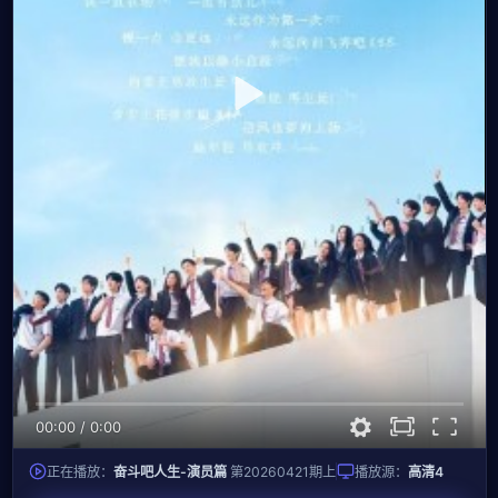
00:00
/
0:00
正在播放：
奋斗吧人生-演员篇
第20260421期上
播放源：
高清4