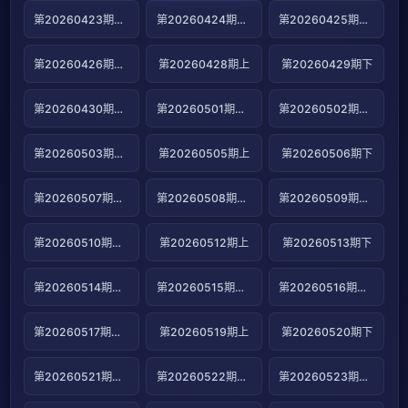
第20260423期加更上
第20260424期加更下
第20260425期休息一下
第20260426期陪看
第20260428期上
第20260429期下
第20260430期加更上
第20260501期加更下
第20260502期休息一下
第20260503期陪看
第20260505期上
第20260506期下
第20260507期加更上
第20260508期加更下
第20260509期衍生
第20260510期陪看
第20260512期上
第20260513期下
第20260514期加更上
第20260515期加更下
第20260516期休息一下
第20260517期陪看
第20260519期上
第20260520期下
第20260521期加更上
第20260522期加更下
第20260523期休息一下