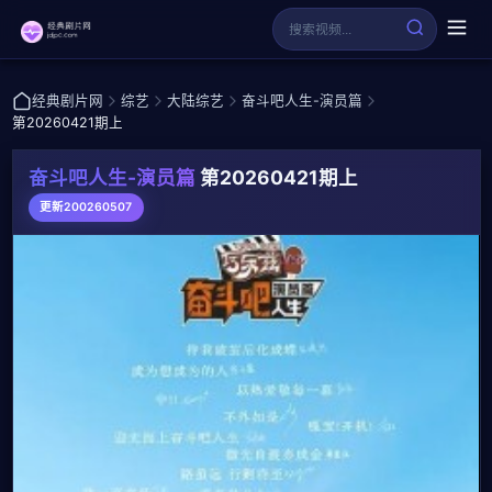
经典剧片网
综艺
大陆综艺
奋斗吧人生-演员篇
第20260421期上
奋斗吧人生-演员篇
第20260421期上
更新200260507