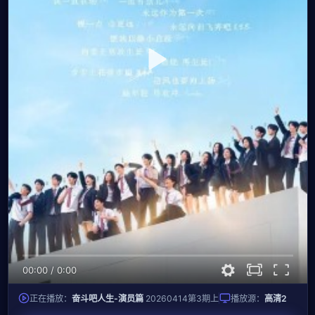
00:00
/
0:00
正在播放：
奋斗吧人生-演员篇
20260414第3期上
播放源：
高清2