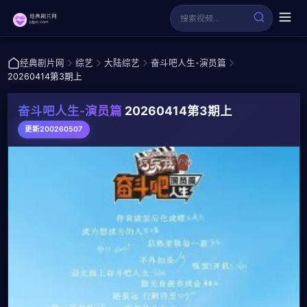
经典剧片网
综艺
大陆综艺
奋斗吧人生-演员篇
20260414第3期上
奋斗吧人生-演员篇
20260414第3期上
更新200260507