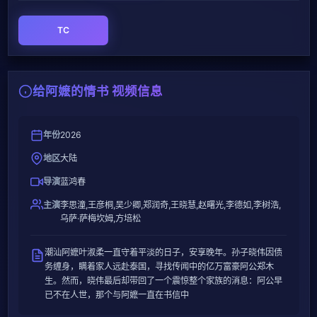
TC
给阿嬷的情书 视频信息
年份
2026
地区
大陆
导演
蓝鸿春
主演
李思潼,王彦桐,吴少卿,郑润奇,王晓慧,赵曙光,李德如,李树浩,
乌萨·萨梅坎姆,方培松
潮汕阿嬷叶淑柔一直守着平淡的日子，安享晚年。孙子晓伟因债
务缠身，瞒着家人远赴泰国，寻找传闻中的亿万富豪阿公郑木
生。然而，晓伟最后却带回了一个震惊整个家族的消息：阿公早
已不在人世，那个与阿嬷一直在书信中