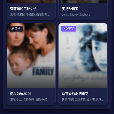
有前途的年轻女子
狗狗圣诞节
凯瑞·穆里根,博·伯翰,爱丽森·布里,拉
Jaret,Sacrey,Zachary
剧情片
剧情片
HD中字
何以为家2001
落在香杉树的雪花
波姬·小丝,切莉·琼斯,安妮·米拉
伊桑·霍克,工藤夕贵,铃木杏,尹成植,马