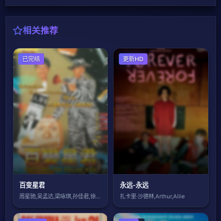
相关推荐
喜剧片
已完结
剧情片
更新HD
百变星君
永远-永远
周星驰,吴孟达,梁咏琪,孙佳君,徐锦江,
扎卡里·沙德林,Arthur,Aliie