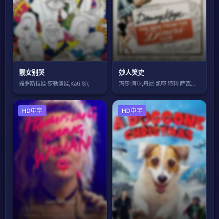
靓女别哭
妙人笑史
雅罗斯拉娃·莎勒洛娃,Kati Sír,
玛莎·海尔,丹尼·凯耶,特利·萨瓦拉斯
剧情片
HD中字
喜剧片
HD中字