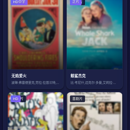
剧情片
HD中字
剧情片
正片
无焰爱火
鲸鲨杰克
波琳·弗雷德里克,劳拉·拉普兰特,马尔科
比·考尼什,迈克尔·多曼,艾莉拉·布朗
剧情片
HD
喜剧片