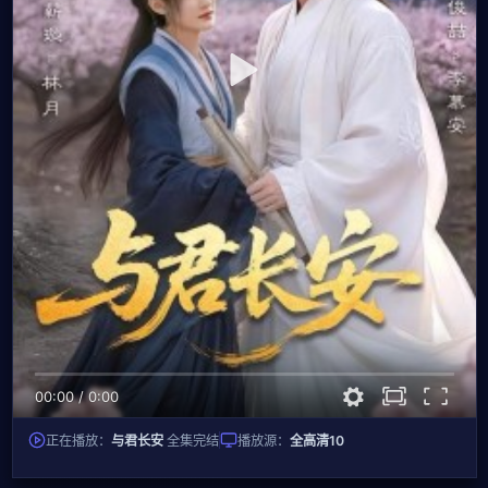
00:00
/
0:00
正在播放：
与君长安
全集完结
播放源：
全高清10