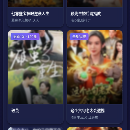
他靠鉴宝神眼逆袭人生
顾先生婚后请指教
夏锦沐,江路祺,玖玖
毛心童,成梓宁
现代都市
更新101-120集
全集完结
破茧
这个六旬老太会透视
项奕雯,武义,江路祺