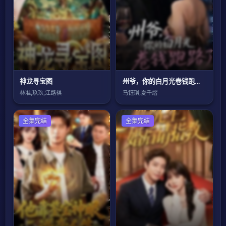
神龙寻宝图
州爷，你的白月光卷钱跑路了
林准,玖玖,江路祺
马钰琪,夏千熠
全集完结
全集完结