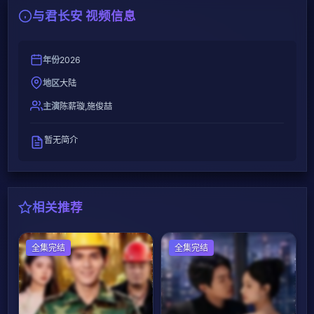
与君长安 视频信息
年份
2026
地区
大陆
主演
陈薪璇,施俊喆
暂无简介
相关推荐
全集完结
全集完结