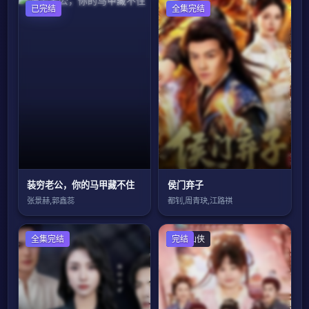
已完结
全集完结
装穷老公，你的马甲藏不住
侯门弃子
张景赫,郭鑫蕊
都钊,周青玦,江路祺
全集完结
古装仙侠
完结