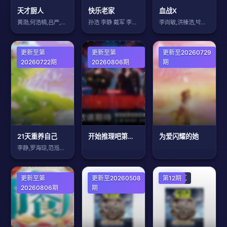
天才厨人
快乐老家
血战X
黄渤,何浩楠,吕严,马頔,王祖蓝,杨超越
孙浩 李静 戴军 李维嘉 沈凌 吴昕 武
李尚敏,洪榛浩,박지민,곽범,서출구,하
大陆综艺
更新至第
大陆综艺
更新至第
大陆综艺
更新至20260729
20260722期
20260806期
期
21天重养自己
开始推理吧第四季
为爱闪耀的她
李静,罗海琼,范湉湉,于娜,蒋丽莎
大陆综艺
更新至第
大陆综艺
更新至20260508
大陆综艺
第12期
20260806期
期