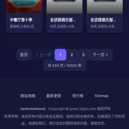
中餐厅第十季
名侦探俱乐部第11季
名侦探俱乐部第十一季
黄晓明,王俊凯,昆凌,靳梦佳,张雅琪,林
何炅,张若昀,大张伟,王鸥,魏晨,杨蓉,
何炅,张若昀,大张伟,王鸥,魏晨,杨蓉,
首页
上一页
1
2
3
下一页
共 334 页 / 10000 条
网站地图
|
最新更新
|
排行榜
|
Sitemap
{websiteName}
Copyright © {year}
jdjpc.com
版权所有
免责声明：本站所有内容均来自互联网，版权归原创者所有，如果侵犯了你的权
益，请通知我们，我们会及时删除侵权内容，谢谢合作。