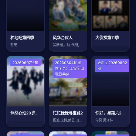
种地吧第四季
风华合伙人
大侦探第11季
暂无
吴彦祖,井胧,代旭,沙一汀,周柯宇,常华
20260607特辑
20260804忙里
更新至20260802
偷闲录：王安宇田
期
曦薇共创
怦然心动20岁：冬季2026
忙忙碌碌寻宝藏2
你好，星期六2026
杨迪,庞博,武艺,田曦薇
何炅 吴泽林