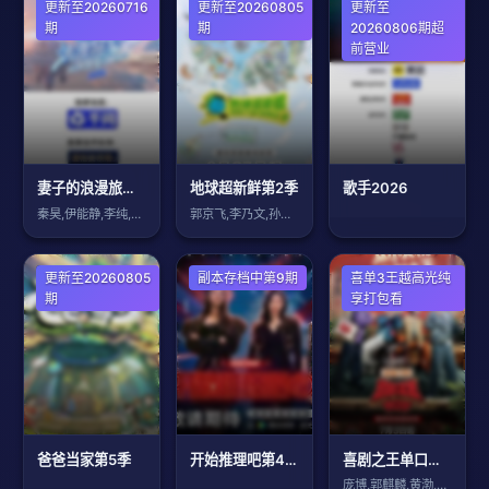
大陆综艺
更新至20260716
大陆综艺
更新至20260805
更新至
期
期
20260806期超
前营业
妻子的浪漫旅行2026
地球超新鲜第2季
歌手2026
秦昊,伊能静,李纯,马頔,金莎,孙丞潇,
郭京飞,李乃文,孙红雷,王玉雯,陈星旭,
大陆综艺
更新至20260805
大陆综艺
副本存档中第9期
大陆综艺
喜单3王越高光纯
期
享打包看
爸爸当家第5季
开始推理吧第4季
喜剧之王单口季第三季
庞博,郭麒麟,黄渤,马思纯