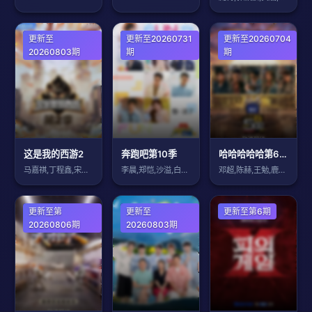
大陆综艺
更新至
大陆综艺
更新至20260731
大陆综艺
更新至20260704
20260803期
期
期
这是我的西游2
奔跑吧第10季
哈哈哈哈哈第6季
马嘉祺,丁程鑫,宋亚轩,刘耀文,张真源,
李晨,郑恺,沙溢,白鹿,范丞丞,张真源,
邓超,陈赫,王勉,鹿晗,范志毅
大陆综艺
更新至第
大陆综艺
更新至
日韩综艺
更新至第6期
20260806期
20260803期