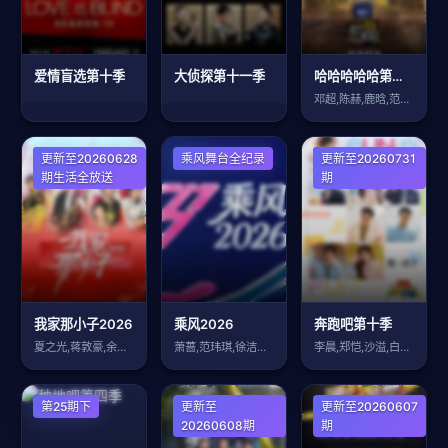
爱情盲选第十季
大侦探第十一季
哈哈哈哈哈第六季
邓超,陈赫,鹿晗,范志毅,王勉
大陆综艺
更新至20260628
乘风舞台全纪录
大陆综艺
更新至20260731
期生活全放送
期
我家那小子2026
乘风2026
奔跑吧第十季
夏之光,蒋敦豪,余承恩,王瀚哲,齐思钧,
萧蔷,范玮琪,徐洁儿,乌兰图雅,叶一茜,
李晨,郑恺,沙溢,白鹿,范丞丞,张真源,
大陆综艺
第25期下
大陆综艺
更新至
大陆综艺
更新至20260607
20260608期
期