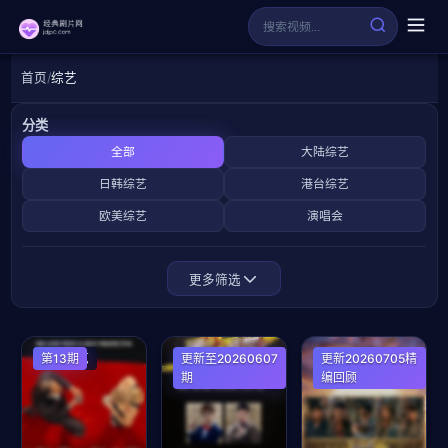
首页
综艺
分类
全部
大陆综艺
日韩综艺
港台综艺
欧美综艺
演唱会
更多筛选
欧美综艺
第13期
大陆综艺
更新至20260607
大陆综艺
更新20260705精
期
编回顾