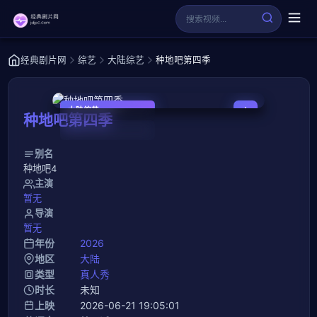
经典剧片网
综艺
大陆综艺
种地吧第四季
大陆综艺
种地吧第四季
0.0
更新至20260806期下
别名
种地吧4
主演
暂无
导演
暂无
年份
2026
地区
大陆
类型
真人秀
时长
未知
上映
2026-06-21 19:05:01