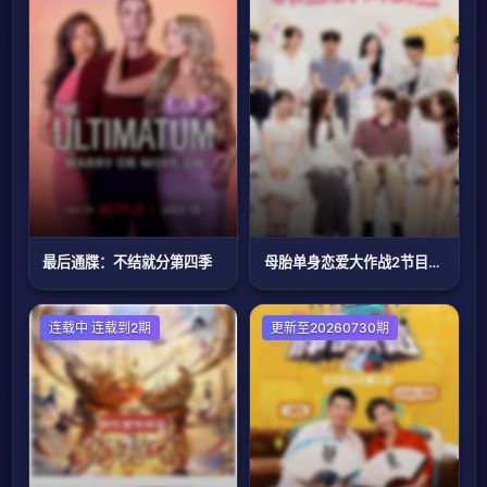
最后通牒：不结就分第四季
母胎单身恋爱大作战2节目售后
大陆综艺
连载中 连载到2期
更新至20260730期