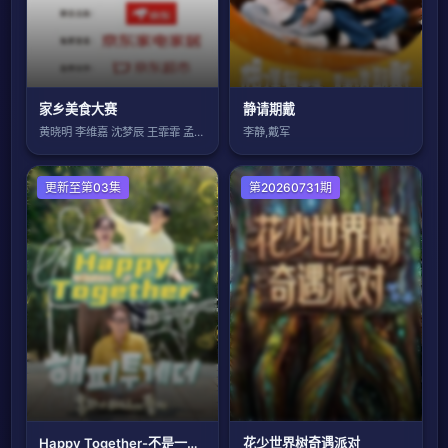
家乡美食大赛
静请期戴
黄晓明 李维嘉 沈梦辰 王霏霏 孟佳 金
李静,戴军
日韩综艺
更新至第03集
第20260731期
Happy Together-不是一个人真好
花少世界树奇遇派对