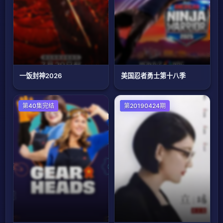
一饭封神2026
美国忍者勇士第十八季
欧美综艺
第40集完结
大陆综艺
第20190424期