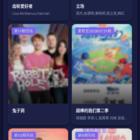
齿轮爱好者
立场
Lisa McManus,Hannah
周杰,俞灏明,黄晓明,易立竞,韩红
欧美综艺
第11期完结
大陆综艺
更新至20260731期
兔子洞
超棒的我们第二季
蒋璐霞 李菲儿 屈菁菁 刘维 吴俊霆 赵
欧美综艺
第10期完结
第6期完结