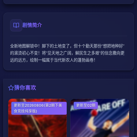
剧情简介
全新地图解锁中！脚下的土地变了，但十个勤天那份“想把地种好”
的滚烫初心不变！将“见天地之广阔，解民生之多艰”的信念撒向更
远的远方，绘制一幅属于当代新农人的蓬勃画卷！
猜你喜欢
大陆综艺
更新至20260806(第2期下美
欧美综艺
更新至02期
食竞技纯享版)