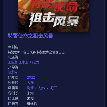
特警使命之狙击风暴
别名
特警使命：狙击风暴 特警使命之雷霆出击
主演
王紫逸
王小玉
冯起龙
导演
阚家伟
年份
2022
地区
大陆
类型
剧情
、
动作
、
犯罪
时长
未知
上映
未知
语言
普通话