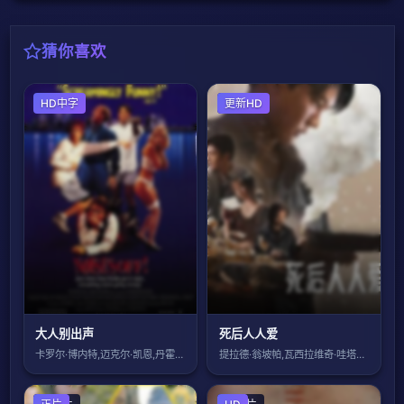
猜你喜欢
喜剧片
HD中字
剧情片
更新HD
大人别出声
死后人人爱
卡罗尔·博内特,迈克尔·凯恩,丹霍姆·艾
提拉德·翁坡帕,瓦西拉维奇·哇塔纳帕迪派