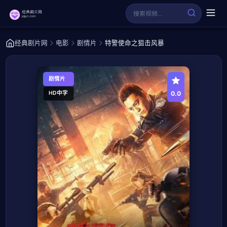
经典剧片网
电影
剧情片
特警使命之狙击风暴
剧情片
0.0
HD中字