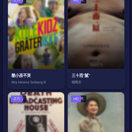
剧情片
正片
纪录片
HD
酷小孩不哭
三十而“腻”
Mia Helene Solberg B
候晓文
剧情片
正片
剧情片
HD