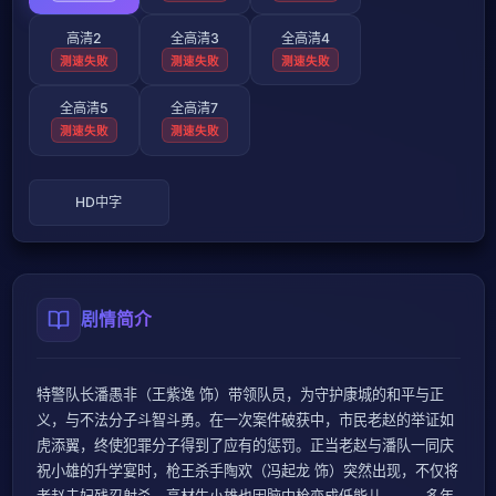
高清2
全高清3
全高清4
测速失败
测速失败
测速失败
全高清5
全高清7
测速失败
测速失败
HD中字
剧情简介
特警队长潘愚非（王紫逸 饰）带领队员，为守护康城的和平与正
义，与不法分子斗智斗勇。在一次案件破获中，市民老赵的举证如
虎添翼，终使犯罪分子得到了应有的惩罚。正当老赵与潘队一同庆
祝小雄的升学宴时，枪王杀手陶欢（冯起龙 饰）突然出现，不仅将
老赵夫妇残忍射杀，高材生小雄也因脑中枪变成低能儿。 多年