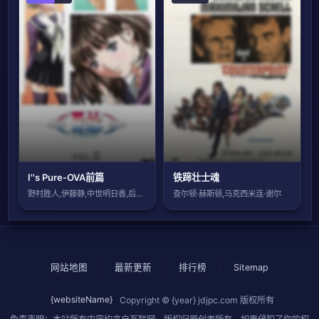
I''s Pure-OVA前篇
铁蹄壮士魂
野村胜人,伊藤静,中世明日香,后藤邑子,
查尔顿·赫斯顿,马克西米连·谢尔
网站地图
|
最新更新
|
排行榜
|
Sitemap
{websiteName}
Copyright © {year}
jdjpc.com
版权所有