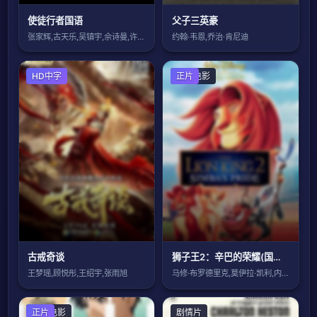
使徒行者国语
父子三英豪
张家辉,古天乐,吴镇宇,佘诗曼,许绍雄,
约翰·韦恩,乔治·肯尼迪
剧情片
HD中字
动漫电影
正片
古戒奇谈
狮子王2：辛巴的荣耀(国语版)
王梦瑶,顾悦彤,王绍宇,张雨旭
马修·布罗德里克,莫伊拉·凯利,内芙·坎
动漫电影
正片
剧情片