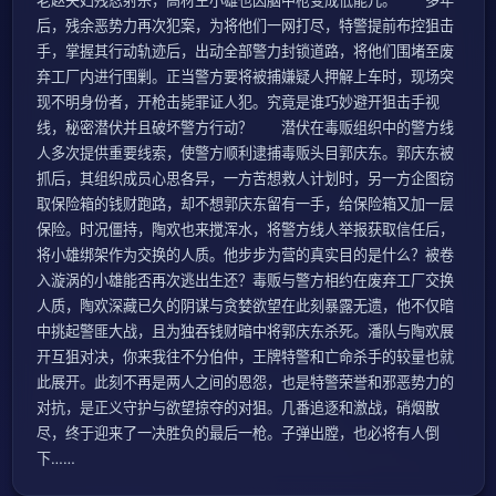
后，残余恶势力再次犯案，为将他们一网打尽，特警提前布控狙击
手，掌握其行动轨迹后，出动全部警力封锁道路，将他们围堵至废
弃工厂内进行围剿。正当警方要将被捕嫌疑人押解上车时，现场突
现不明身份者，开枪击毙罪证人犯。究竟是谁巧妙避开狙击手视
线，秘密潜伏并且破坏警方行动？ 潜伏在毒贩组织中的警方线
人多次提供重要线索，使警方顺利逮捕毒贩头目郭庆东。郭庆东被
抓后，其组织成员心思各异，一方苦想救人计划时，另一方企图窃
取保险箱的钱财跑路，却不想郭庆东留有一手，给保险箱又加一层
保险。时况僵持，陶欢也来搅浑水，将警方线人举报获取信任后，
将小雄绑架作为交换的人质。他步步为营的真实目的是什么？被卷
入漩涡的小雄能否再次逃出生还？毒贩与警方相约在废弃工厂交换
人质，陶欢深藏已久的阴谋与贪婪欲望在此刻暴露无遗，他不仅暗
中挑起警匪大战，且为独吞钱财暗中将郭庆东杀死。潘队与陶欢展
开互狙对决，你来我往不分伯仲，王牌特警和亡命杀手的较量也就
此展开。此刻不再是两人之间的恩怨，也是特警荣誉和邪恶势力的
对抗，是正义守护与欲望掠夺的对狙。几番追逐和激战，硝烟散
尽，终于迎来了一决胜负的最后一枪。子弹出膛，也必将有人倒
下……