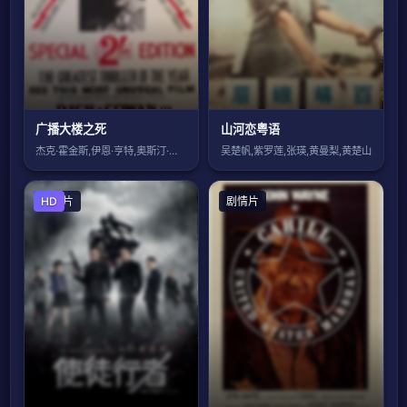
广播大楼之死
山河恋粤语
杰克·霍金斯,伊恩·亨特,奥斯汀·特雷弗
吴楚帆,紫罗莲,张瑛,黄曼梨,黄楚山
剧情片
HD
剧情片