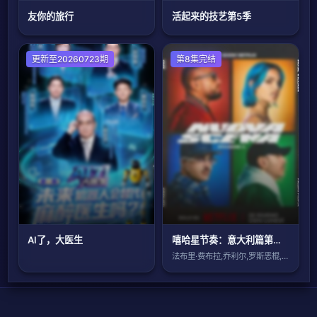
友你的旅行
活起来的技艺第5季
更新至20260723期
欧美综艺
第8集完结
AI了，大医生
嘻哈星节奏：意大利篇第三季
法布里·费布拉,乔利尔,罗斯恶棍,盖埃