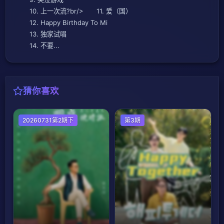
10. 上一次流?br/> 11. 爱（国）
12. Happy Birthday To Mi
13. 独家试唱
14. 不要...
猜你喜欢
大陆综艺
20260731第2期下
第3期