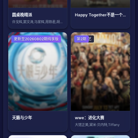
圆桌晚晴派
Happy Together不是一个人真好
许戈辉,窦文涛,马家辉,周轶君,胡泳,景
更新至20260802期纯享版
欧美综艺
第2期
天籁与少年
wwe：进化大赛
大馆正美,黛米·贝内特,Tiffany