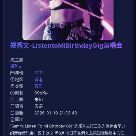
郑秀文-ListentoMiBirthdayGig演唱会
主演
郑秀文
年份
2021
地区
香港
类型
音乐
时长
89分钟
上映
未知
语言
粤语
更新
2026-01-19 21:36:48
简介
“Sammi Listen To Mi Birthday Gig”是郑秀文第二次为歌迷会举办
的迷你音乐会，仅于2021年8月18日在香港九龙湾国际展贸中心汇