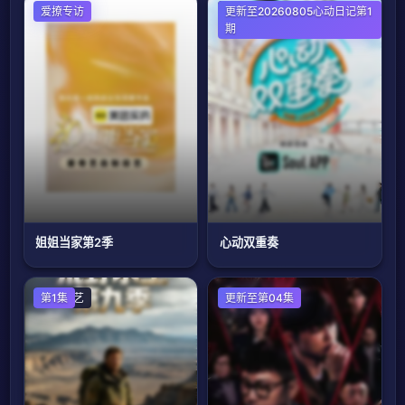
爱撩专访
大陆综艺
更新至20260805心动日记第1
期
姐姐当家第2季
心动双重奏
港台综艺
第1集
日韩综艺
更新至第04集