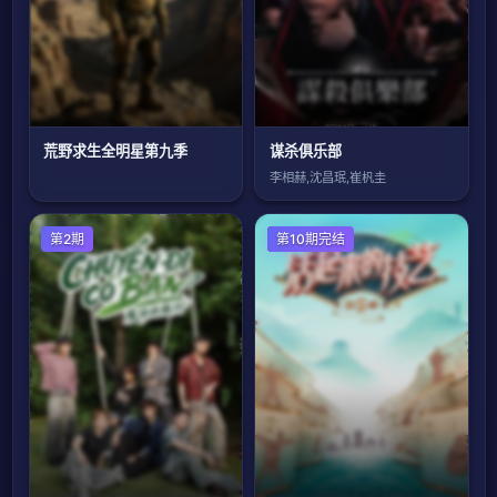
荒野求生全明星第九季
谋杀俱乐部
李相赫,沈昌珉,崔杋圭
第2期
大陆综艺
第10期完结