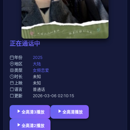
正在通话中
年份
2025
地区
大陆
类型
女频恋爱
时长
未知
上映
未知
语言
普通话
更新
2026-03-06 02:10:15
全高清3播放
全高清播放
全高清2播放