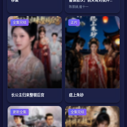
移巢
蓄谋散伙，前夫哥对我怦然心动
陈景赫,崔十一
古装仙侠
全集完结
正片
长公主归来整顿后宫
痣上朱砂
现代都市
更新全集
古装仙侠
全集完结