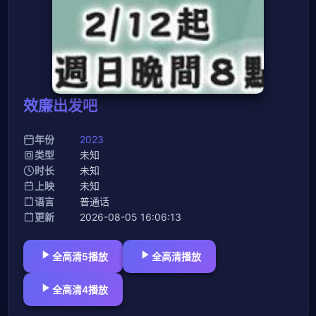
效廉出发吧
年份
2023
类型
未知
时长
未知
上映
未知
语言
普通话
更新
2026-08-05 16:06:13
全高清5播放
全高清播放
全高清4播放