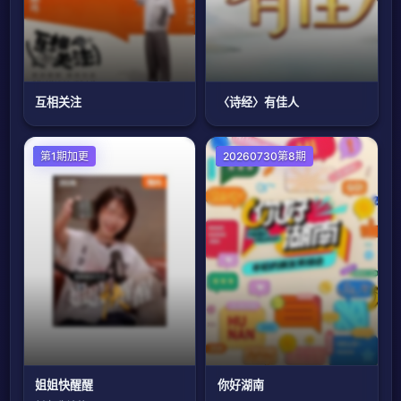
互相关注
〈诗经〉有佳人
大陆综艺
第1期加更
大陆综艺
20260730第8期
姐姐快醒醒
你好湖南​