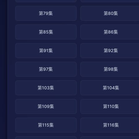
第79集
第80集
第85集
第86集
第91集
第92集
第97集
第98集
第103集
第104集
第109集
第110集
第115集
第116集