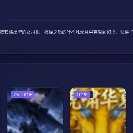
按套路出牌的女司机，被撞之后的叶不凡无意中穿越到幻境，获得
国产动漫
更新至07集
国产动漫
21全集