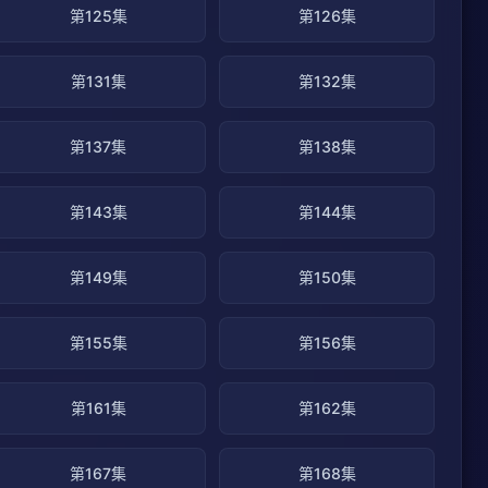
第125集
第126集
第131集
第132集
第137集
第138集
第143集
第144集
第149集
第150集
第155集
第156集
第161集
第162集
第167集
第168集