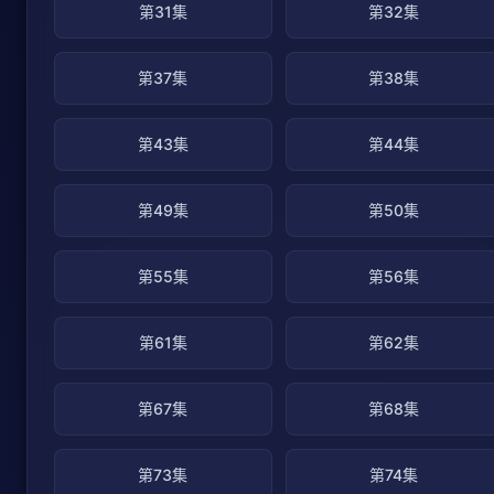
第31集
第32集
第37集
第38集
第43集
第44集
第49集
第50集
第55集
第56集
第61集
第62集
第67集
第68集
第73集
第74集