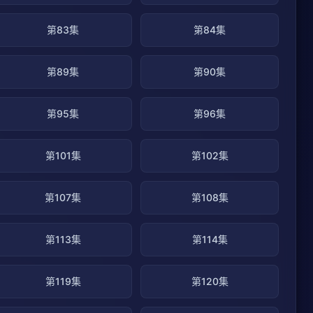
第83集
第84集
第89集
第90集
第95集
第96集
第101集
第102集
第107集
第108集
第113集
第114集
第119集
第120集