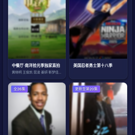
中餐厅·南洋拾光季独家直拍
美国忍者勇士第十八季
黄晓明 王俊凯 昆凌 姜妍 靳梦佳 张雅
欧美综艺
全26集
港台综艺
更新至第20集