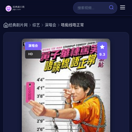
经典剧片网
综艺
演唱会
唔痴线唔正常
演唱会
9.3
HD