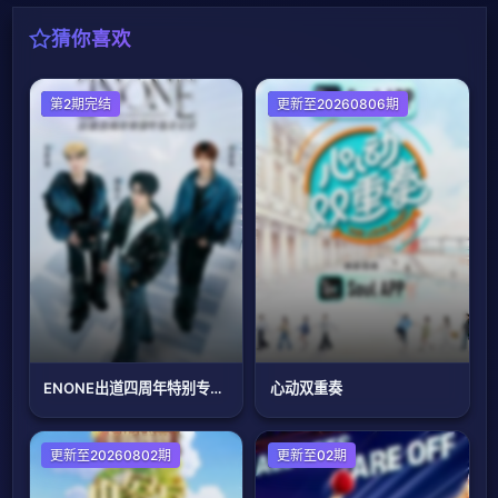
猜你喜欢
大陆综艺
第2期完结
大陆综艺
更新至20260806期
ENONE出道四周年特别专场全记录
心动双重奏
更新至20260802期
欧美综艺
更新至02期