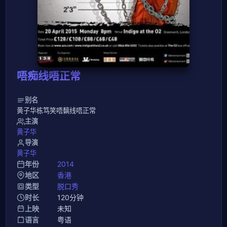
唔痴线唔正常
别名
黄子华栋笃笑唔黐线唔正常
主演
黄子华
导演
黄子华
年份
2014
地区
香港
类型
脱口秀
时长
120分钟
上映
未知
语言
粤语