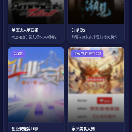
美国达人第四季
江湖见2
大卫·哈塞尔霍夫,珊农·奥斯博内,皮尔斯
黎耀祥,麦长青,米雪,陈浩民,樊少皇,吕
第3期
大陆综艺
连载中 连载到2期
创业安徽第11季
家乡美食大赛