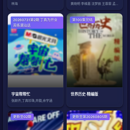
林海
黄晓明 李维嘉 沈梦辰 王霏霏 孟佳 金
大陆综艺
20260731第2期 丁真为开业
大陆综艺
第100集完结
苦练潮汕话
宇宙帮帮忙
世界历史·精编版
张颜齐,丁真珍珠,井胧,余宇涵
欧美综艺
更新至02期
港台综艺
更新至第20260805期