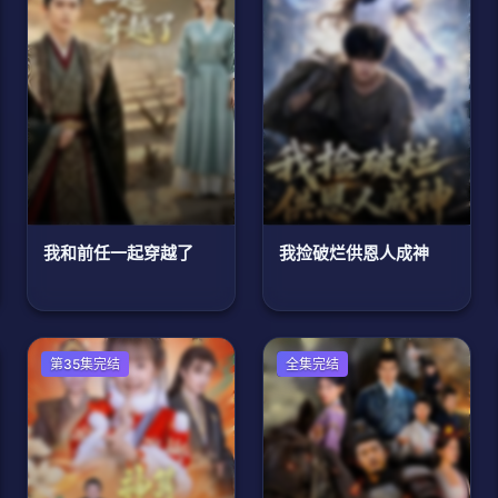
我和前任一起穿越了
我捡破烂供恩人成神
第35集完结
古装仙侠
全集完结