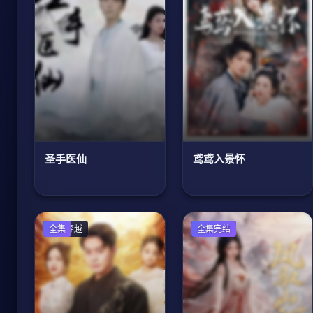
圣手医仙
鸢鸢入景怀
年代穿越
全集
古装仙侠
全集完结