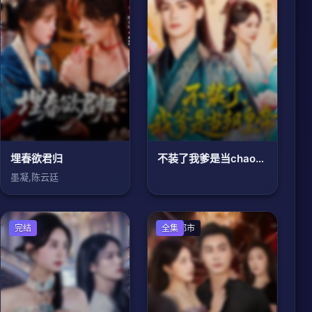
埋春欲君归
不装了我爹是当chao皇帝
墨凝,陈云廷
完结
现代都市
全集