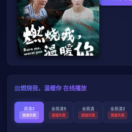
燃烧我，温暖你 在线播放
高清2
全高清5
全高清
全高清2
测速失败
测速失败
测速失败
测速失败