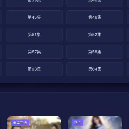
第45集
第46集
第51集
第52集
第57集
第58集
第63集
第64集
年代穿越
全集完结
正片