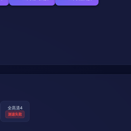
全高清4
测速失败