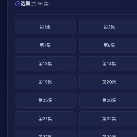
选集
(共 66 集)
第1集
第2集
第7集
第8集
第13集
第14集
第19集
第20集
第25集
第26集
第31集
第32集
第37集
第38集