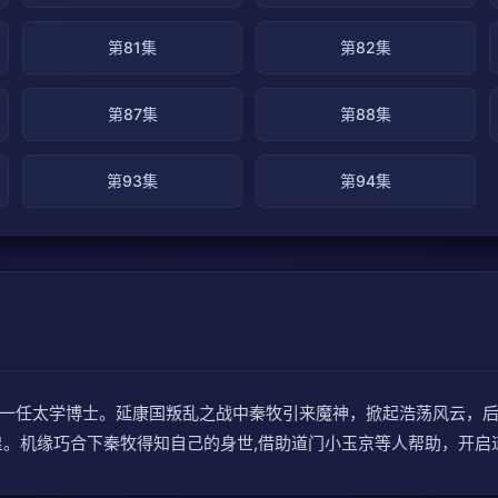
第81集
第82集
第87集
第88集
第93集
第94集
一任太学博士。延康国叛乱之战中秦牧引来魔神，掀起浩荡风云，
皇。机缘巧合下秦牧得知自己的身世,借助道门小玉京等人帮助，开启