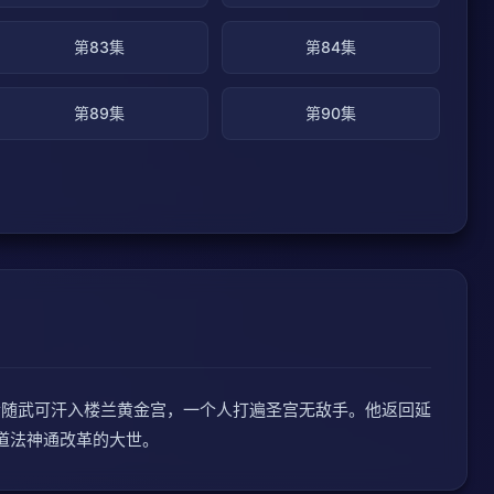
第83集
第84集
第89集
第90集
后随武可汗入楼兰黄金宫，一个人打遍圣宫无敌手。他返回延
道法神通改革的大世。