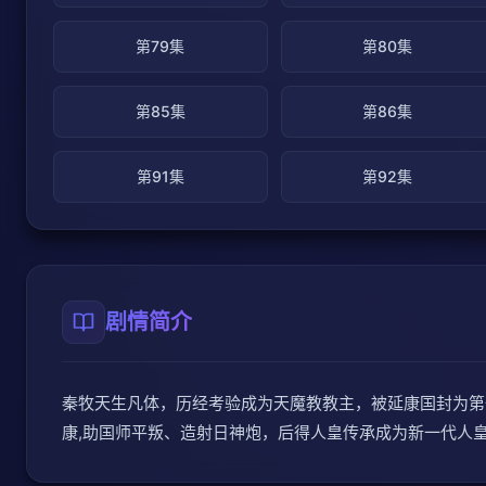
第79集
第80集
第85集
第86集
第91集
第92集
剧情简介
秦牧天生凡体，历经考验成为天魔教教主，被延康国封为第
康,助国师平叛、造射日神炮，后得人皇传承成为新一代人