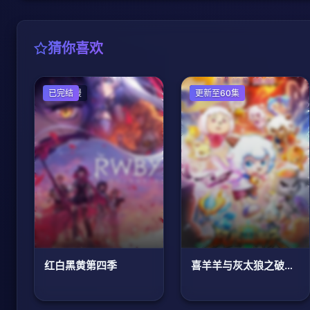
猜你喜欢
欧美动漫
已完结
国产动漫
更新至60集
红白黑黄第四季
喜羊羊与灰太狼之破界山海诀