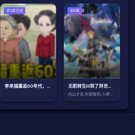
国产动漫
第2集完结
日本动漫
第6集
李来福重返60年代，凭借强大的空间让家人顿顿有鱼有肉。
无职转生Ⅲ到了异世界就拿出真本事無職転生Ⅲ
内山夕实,杉田智和,小原好美,茅野爱衣,