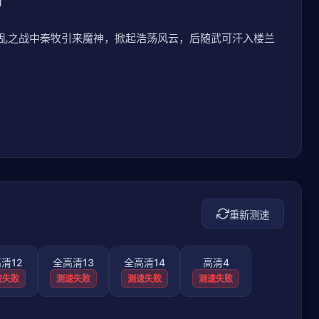
1
乱之战中秦牧引来魔神，掀起浩荡风云，后随武可汗入楼兰
重新测速
清12
全高清13
全高清14
高清4
速失败
测速失败
测速失败
测速失败