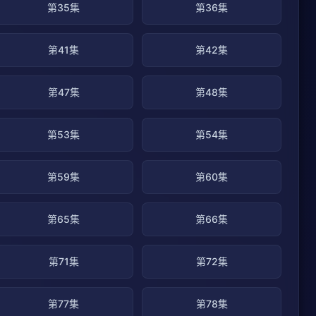
第35集
第36集
第41集
第42集
第47集
第48集
第53集
第54集
第59集
第60集
第65集
第66集
第71集
第72集
第77集
第78集