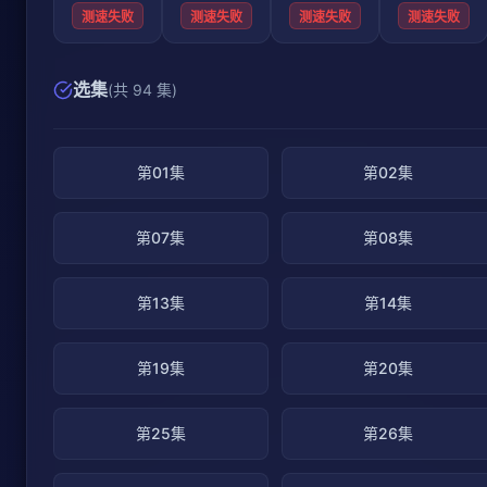
测速失败
测速失败
测速失败
测速失败
选集
(共 94 集)
第01集
第02集
第07集
第08集
第13集
第14集
第19集
第20集
第25集
第26集