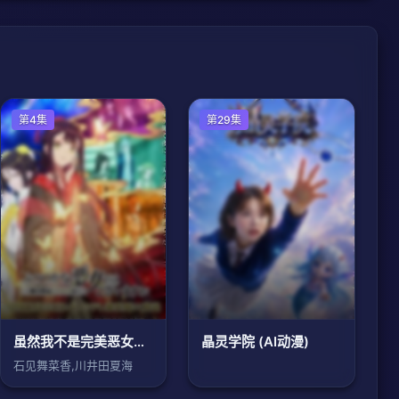
第4集
第29集
虽然我不是完美恶女～雏宫蝶鼠替换传
晶灵学院 (AI动漫)
石见舞菜香,川井田夏海