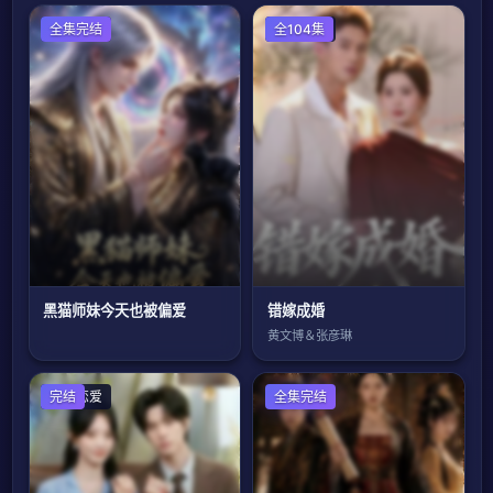
古装仙侠
全集完结
女频恋爱
全104集
黑猫师妹今天也被偏爱
错嫁成婚
黄文博＆张彦琳
女频恋爱
完结
全集完结