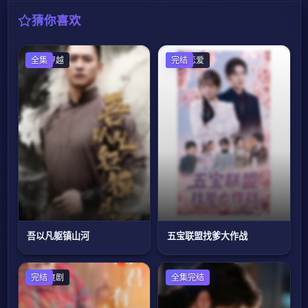
猜你喜欢
年代穿越
全集
女频恋爱
完结
吾以凡躯镇山河
五宝联盟找爹大作战
反转爽剧
完结
现代都市
全集完结