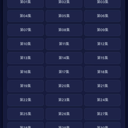
第01集
第02集
第03集
第04集
第05集
第06集
第07集
第08集
第09集
第10集
第11集
第12集
第13集
第14集
第15集
第16集
第17集
第18集
第19集
第20集
第21集
第22集
第23集
第24集
第25集
第26集
第27集
第28集
第29集
第30集