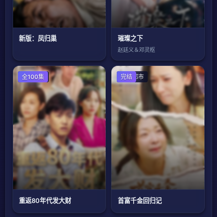
新版：凤归巢
璀璨之下
赵廷义＆邓灵枢
反转爽剧
全100集
现代都市
完结
重返80年代发大财
首富千金回归记