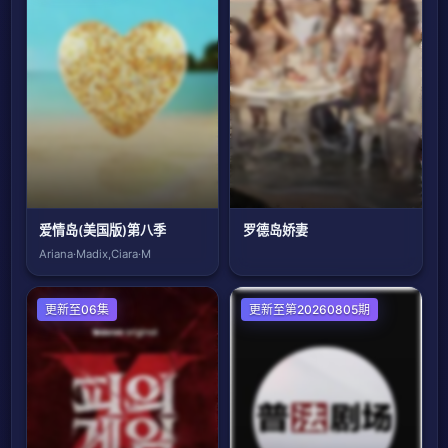
爱情岛(美国版)第八季
罗德岛娇妻
Ariana·Madix,Ciara·M
日韩综艺
更新至06集
大陆综艺
更新至第20260805期