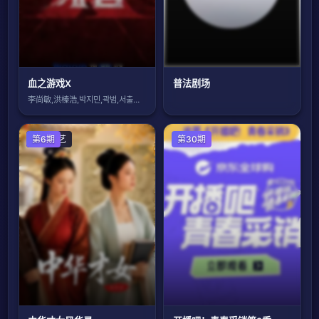
血之游戏X
普法剧场
李尚敏,洪榛浩,박지민,곽범,서출구,하
大陆综艺
第6期
第30期