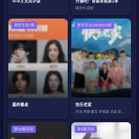
中华才女风华录
开播吧！青春采销第2季
薛兆丰,梁田
日韩综艺
更新至第1集
大陆综艺
更新至20260803期
最终餐桌
快乐老家
孙浩 李静 戴军 李维嘉 沈凌 吴昕 武
欧美综艺
第10集完结
大陆综艺
第5集完结