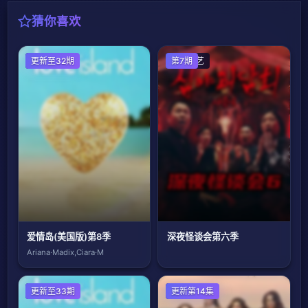
猜你喜欢
欧美综艺
更新至32期
日韩综艺
第7期
爱情岛(美国版)第8季
深夜怪谈会第六季
Ariana·Madix,Ciara·M
欧美综艺
更新至33期
欧美综艺
更新第14集