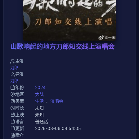
山歌响起的地方刀郎知交线上演唱会
主演
刀郎
导演
刀郎
年份
2024
地区
大陆
类型
生活
、
演唱会
时长
未知
上映
未知
语言
普通话
更新
2026-03-06 04:54:05
简介