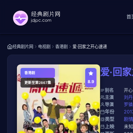
首
经典剧片网
电视剧
香港剧
爱·回家之开心速递
爱·回
香港剧
8.9
更新至第2867集
别名
开心速
主演
刘丹
导演
罗镇
年份
201
类型
剧
上映
未