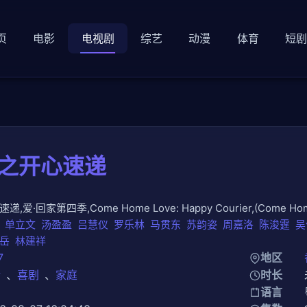
页
电影
电视剧
综艺
动漫
体育
短
家之开心速递
递,爱·回家第四季,Come Home Love: Happy Courier,(Come Home 
单立文
汤盈盈
吕慧仪
罗乐林
马贯东
苏韵姿
周嘉洛
陈浚霆
吴
岳
林建祥
7
地区
情
、
喜剧
、
家庭
时长
知
语言