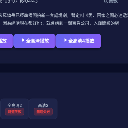
6-08-07 16:04:43
集数
製羅鎮岳已經準備開拍新一套處境劇，暫定叫《愛．回家之開心速遞
，因為網購現在都好hit，就會講到一間百貨公司，入面開設的網
播放
全高清播放
全高清4播放
全高清2
高清2
测速失败
测速失败