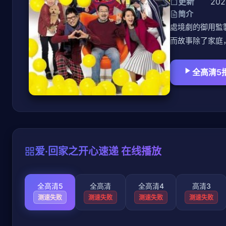
更新
202
简介
處境劇的御用監
而故事除了家庭
全高清5
爱·回家之开心速递 在线播放
全高清5
全高清
全高清4
高清3
测速失败
测速失败
测速失败
测速失败