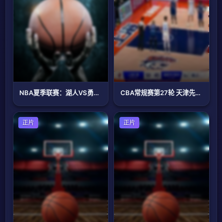
NBA夏季联赛：湖人VS勇士金队20260704
CBA常规赛第27轮 天津先行者VS山西汾酒 20240108(原声)
篮球
正片
篮球
正片