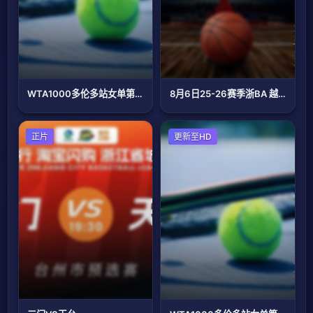
WTA1000多伦多站女单第一轮：马里诺VS森梅兹
8月6日25-26赛季浙BA 越城79VS86上虞
篮球
正片
网球
更新至HD