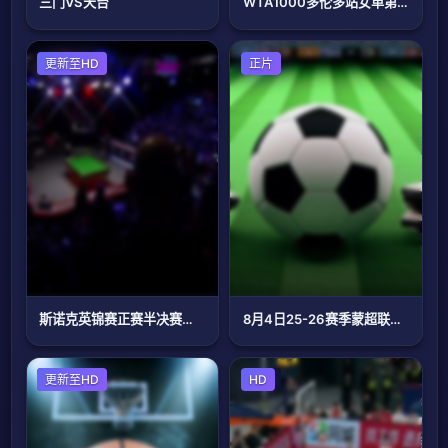
三门VS天台
WTA1000多伦多站女单第一轮：博尔特VS克罗斯
斯诺克
更新至HD
足球
正片
斯诺克英锦赛正赛半决赛马克·塞尔比6-3肖恩·墨菲(柏林)20251207
8月4日25-26赛季蒙超联赛四分之一决赛 第一回合 乌兰察布队VS包头队
篮球
更新至HD
篮球
HD