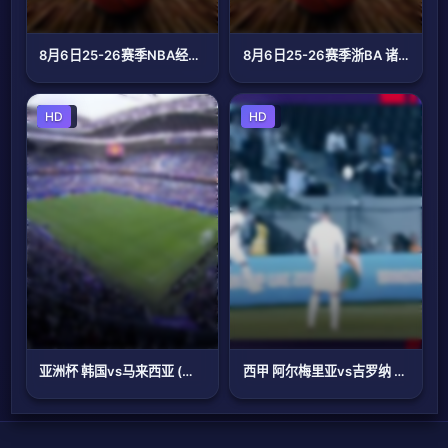
8月6日25-26赛季NBA经典赛事 湖人VS太阳
8月6日25-26赛季浙BA 诸暨79VS46嵊州
足球
HD
足球
HD
亚洲杯 韩国vs马来西亚 (洪荒) 20240125
西甲 阿尔梅里亚vs吉罗纳 (刘畅、贺宇) 20240114