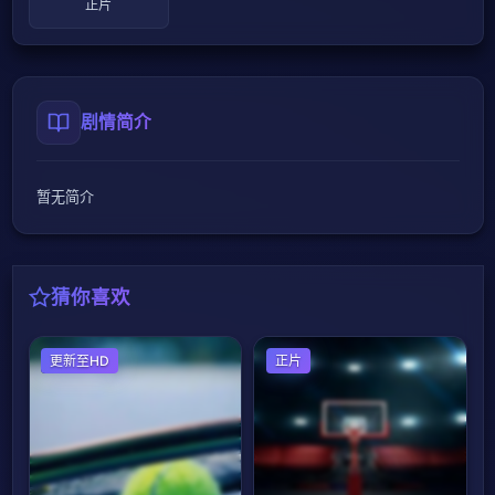
正片
剧情简介
暂无简介
猜你喜欢
网球
更新至HD
篮球
正片