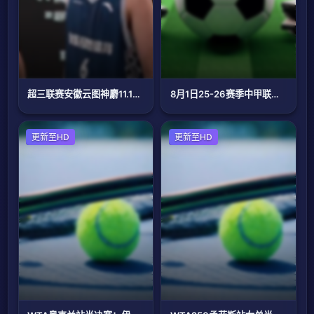
超三联赛安徽云图神麝11.19山东绿橙体育20230701
8月1日25-26赛季中甲联赛 南通支云VS定南赣联
网球
更新至HD
网球
更新至HD