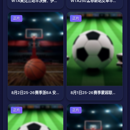
WTA奥克兰站半决赛：伊埃拉VS王欣瑜
WTA250孟菲斯站女单半决赛：维德曼诺娃VS扎拉祖阿
篮球
正片
足球
正片
8月2日25-26赛季浙BA 安吉85VS78长兴
8月1日25-26赛季蒙超联赛四分之一决赛 第一回合 巴彦淖尔队VS赤峰队
足球
正片
篮球
正片