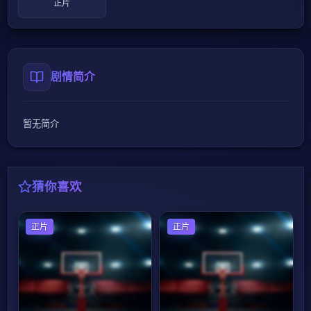
正片
剧情简介
暂无简介
猜你喜欢
篮球
正片
篮球
正片