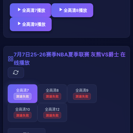
全高清7播放
全高清8播放
全高清9播放
7月7日25-26赛季NBA夏季联赛 灰熊VS爵士 在
线播放
全高清7
全高清8
全高清9
测速失败
测速失败
测速失败
全高清10
全高清12
测速失败
测速失败