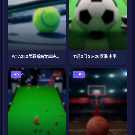
WTA250孟菲斯站女单决赛：柳托娃VS维德曼诺娃
11月2日 25-26赛季 中甲联赛 大连鲲城VS陕西联合
斯诺克
HD
篮球
正片