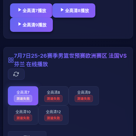
全高清7播放
全高清8播放
全高清9播放
7月7日25-26赛季男篮世预赛欧洲赛区 法国VS
芬兰 在线播放
全高清7
全高清8
全高清9
测速失败
测速失败
测速失败
全高清10
全高清12
测速失败
测速失败