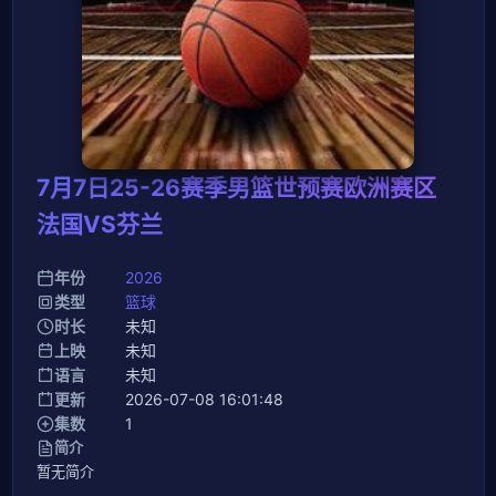
7月7日25-26赛季男篮世预赛欧洲赛区
法国VS芬兰
年份
2026
类型
篮球
时长
未知
上映
未知
语言
未知
更新
2026-07-08 16:01:48
集数
1
简介
暂无简介