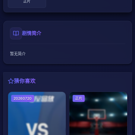
正片
剧情简介
暂无简介
猜你喜欢
篮球
20260720
篮球
正片