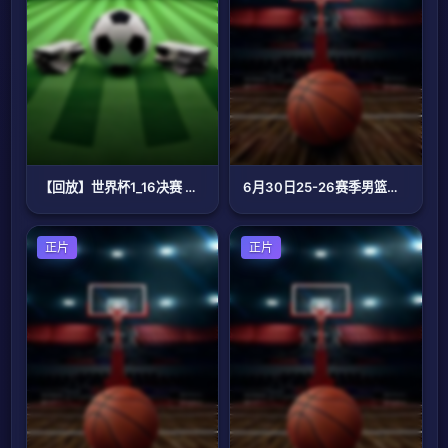
【回放】世界杯1_16决赛 巴西VS日本
6月30日25-26赛季男篮世预赛亚洲赛区 黎巴嫩VS印度
篮球
正片
篮球
正片