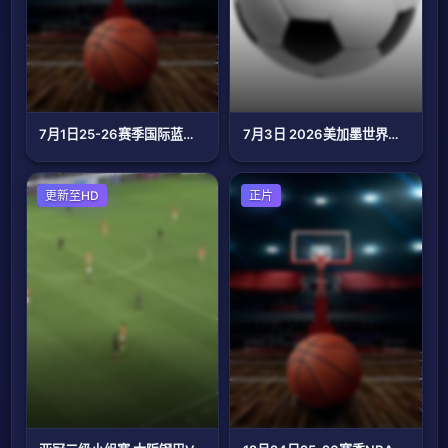
7月1日25-26赛季国际蓝联U17男篮世界杯小组赛 日本VS立陶宛
7月3日 2026美加墨世界杯世界杯十六分之一决赛 葡萄牙VS克罗地亚
足球
更新至HD
正片