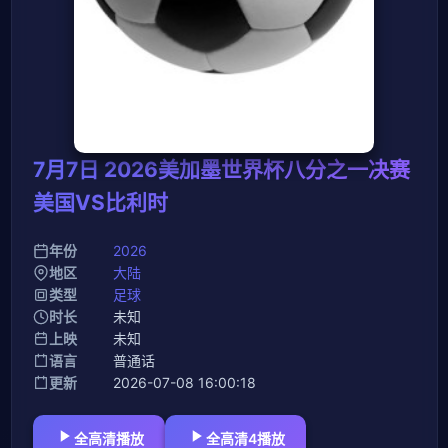
7月7日 2026美加墨世界杯八分之一决赛
美国VS比利时
年份
2026
地区
大陆
类型
足球
时长
未知
上映
未知
语言
普通话
更新
2026-07-08 16:00:18
全高清播放
全高清4播放