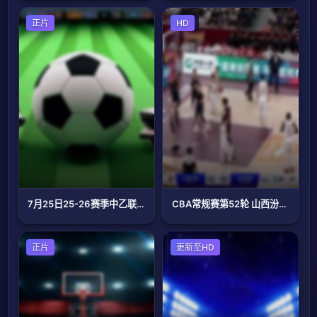
足球
正片
篮球
HD
7月25日25-26赛季中乙联赛 江西庐山VS深圳二零二八.
CBA常规赛第52轮 山西汾酒VS北京控股 20240406
篮球
正片
足球
更新至HD