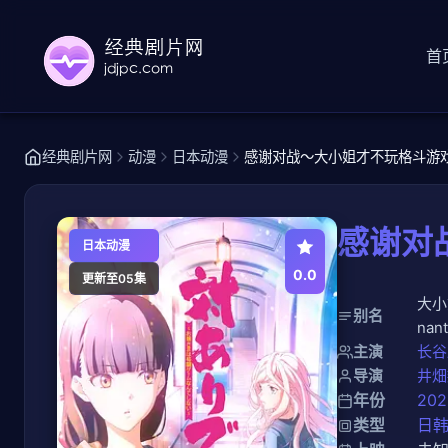
首
经典剧片网
动漫
日本动漫
感谢对战～大小姐才不玩格斗游
感谢对
日本动漫
0.0
更新至05集
大小姐
别名
nant
主演
长谷
导演
井畑
年份
202
类型
日