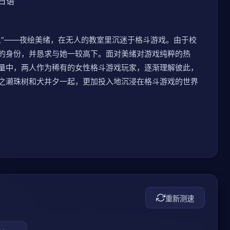
日语
人”——夜绘美绪，在无人的教室里沉迷于格斗游戏。由于校
的身份，并恳求与她一较高下。面对美绪对游戏纯粹的热
量中，两人作为稀有的女性格斗游戏玩家，逐渐理解彼此，
之濑珠树和犬井夕一起，更加投入地沉浸在格斗游戏的世界
重新测速