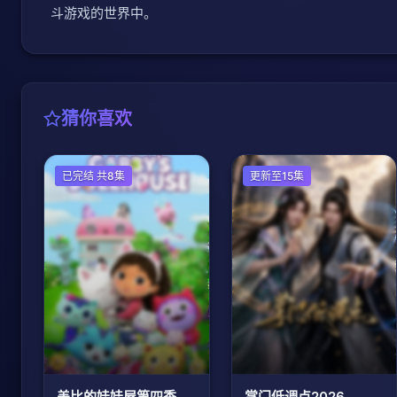
斗游戏的世界中。
猜你喜欢
欧美动漫
已完结 共8集
国产动漫
更新至15集
盖比的娃娃屋第四季
掌门低调点2026