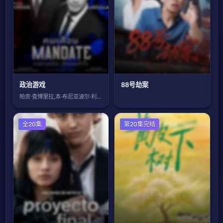
政治游戏
88号劫案
帕贡·查博里拉,本·布尼亚波尔·利希塔姆
海外剧
全20集
国产剧
第20集完结