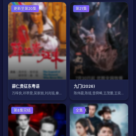
香港剧
更新至第20集
国产剧
第21集
薛仁贵征东粤语
九门(2026)
万梓良,邓萃雯,吴家丽,刘兆铭,秦煌,陈
陈伟霆,陈瑶,曾舜晞,王茂蕾,王奕婷,李
泰国剧
第8集完结
国产剧
全集