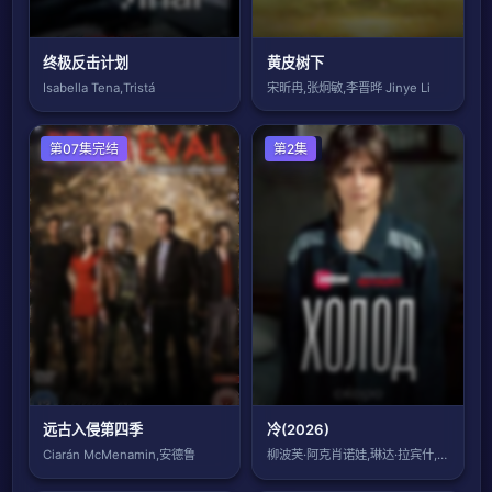
终极反击计划
黄皮树下
Isabella Tena,Tristá
宋昕冉,张炯敏,李晋晔 Jinye Li
欧美剧
第07集完结
欧美剧
第2集
远古入侵第四季
冷(2026)
Ciarán McMenamin,安德鲁
柳波芙·阿克肖诺娃,琳达·拉宾什,彼得·