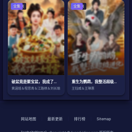
国产剧
全集
国产剧
全集
破盆竟是聚宝盆，我成了第一女首富
重生为鹦鹉，我整活超级进化
黄涵瑶＆程思青＆江路祺＆刘长瑜
王钰威＆王琳惠
网站地图
|
最新更新
|
排行榜
|
Sitemap