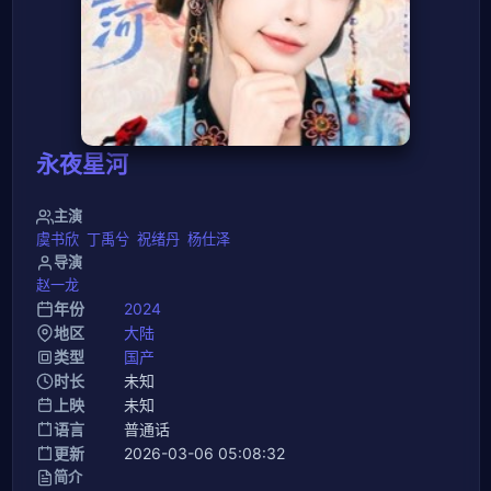
永夜星河
主演
虞书欣
丁禹兮
祝绪丹
杨仕泽
导演
赵一龙
年份
2024
地区
大陆
类型
国产
时长
未知
上映
未知
语言
普通话
更新
2026-03-06 05:08:32
简介