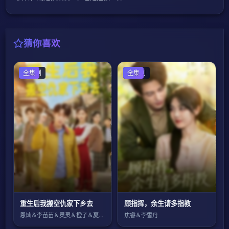
猜你喜欢
国产剧
全集
国产剧
全集
重生后我搬空仇家下乡去
顾指挥，余生请多指教
恩灿＆李苗苗＆灵灵＆橙子＆夏一心
焦睿＆李雪丹