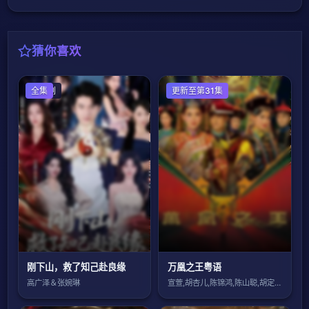
猜你喜欢
国产剧
全集
香港剧
更新至第31集
刚下山，救了知己赴良缘
万凰之王粤语
高广泽＆张婉琳
宣萱,胡杏儿,陈锦鸿,陈山聪,胡定欣,陈