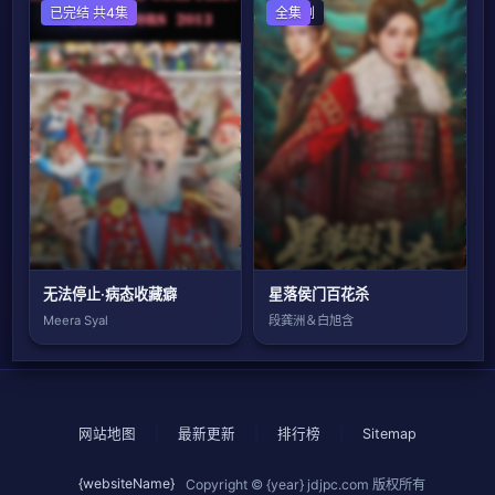
欧美剧
已完结 共4集
国产剧
全集
无法停止·病态收藏癖
星落侯门百花杀
Meera Syal
段龚洲＆白旭含
网站地图
|
最新更新
|
排行榜
|
Sitemap
{websiteName}
Copyright © {year}
jdjpc.com
版权所有