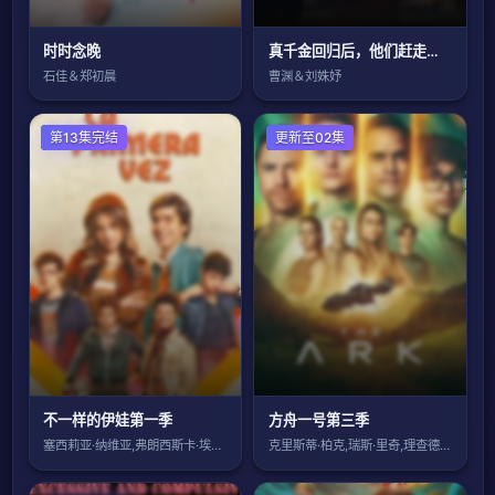
时时念晚
真千金回归后，他们赶走了我这个真财神
石佳＆郑初晨
曹渊＆刘姝妤
海外剧
第13集完结
欧美剧
更新至02集
不一样的伊娃第一季
方舟一号第三季
塞西莉亚·纳维亚,弗朗西斯卡·埃斯特维兹
克里斯蒂·柏克,瑞斯·里奇,理查德·弗利