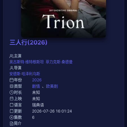
三人行(2026)
主演
奥古斯特·维特根斯坦
菲力克斯·桑德曼
导演
安德斯·哈泽利乌斯
年份
2026
类型
剧情
、
欧美剧
时长
未知
上映
未知
语言
瑞典语
更新
2026-07-26 16:01:24
集数
6
简介