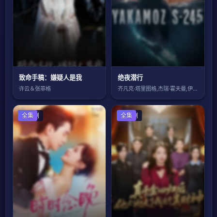
致命手稿：嫌疑人是我
绝夜潜行
许云＆张菲格
齐凡克·塔里图格,杰瑞·霍夫曼,伊塞姆·
国产剧
全集
国产剧
全集