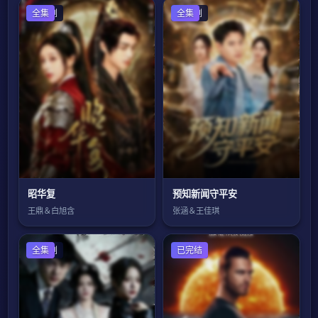
国产剧
全集
国产剧
全集
昭华复
预知新闻守平安
王鼎＆白旭含
张涵＆王佳琪
国产剧
全集
欧美剧
已完结