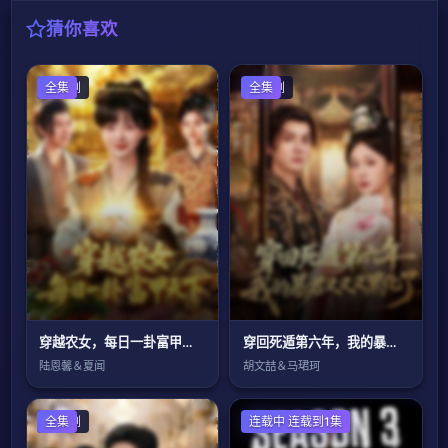
猜你喜欢
国产剧
全集
国产剧
全集
穿越农女，每日一卦富甲天下
穿回死遁第六年，我的暴君又又又黑化了
陆恩馨＆夏闻
胡文喆＆马珺珂
国产剧
全集
欧美剧
连载中 连载到1集