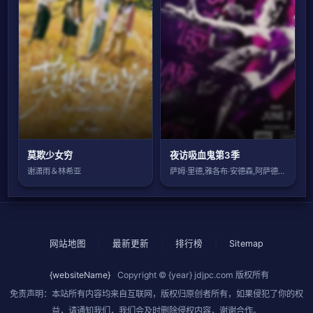
莫欺少女穷
夜访吸血鬼第3季
谢潇雨＆林希亚
萨姆·里德,雅各布·安德森,阿萨德·扎曼
网站地图
|
最新更新
|
排行榜
|
Sitemap
{websiteName}
Copyright © {year}
jdjpc.com
版权所有
免责声明：本站所有内容均来自互联网，版权归原创者所有，如果侵犯了你的权
益，请通知我们，我们会及时删除侵权内容，谢谢合作。