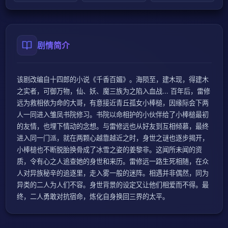
剧情简介
该剧改编自十四郎的小说《千香百媚》。海陨至，建木现，得建木
之实者，可御万物，仙、妖、魔三族为之陷入血战... 百年后，雷修
远为救相依为命的大哥，有意接近青丘孤女小棒槌，因缘际会下两
人一同进入雏凤书院修习。书院以命相护的小伙伴给了小棒槌最初
的友情，也埋下情动的念想。与雷修远也从好友到互相倾慕，最终
进入同一门派，就在两颗心越靠越近之时，身世之谜也逐步揭开，
小棒槌也不断脱胎换骨成了冰雪之姿的姜黎非。这闻所未闻的资
质，令有心之人追查她的身世和来历。雷修远一路生死相随，在众
人对异族秘辛的追逐里，走入雾一般的迷阵。相遇并非偶然，同为
异类的二人为人们不容。身世背景的设定又让他们相爱而不得。最
终，二人勇敢对抗宿命，炼化自身换回三界的太平。