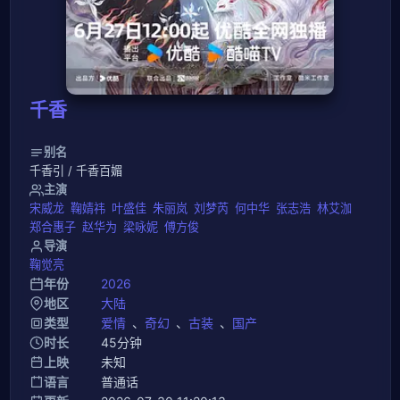
千香
别名
千香引 / 千香百媚
主演
宋威龙
鞠婧祎
叶盛佳
朱丽岚
刘梦芮
何中华
张志浩
林艾泇
郑合惠子
赵华为
梁咏妮
傅方俊
导演
鞠觉亮
年份
2026
地区
大陆
类型
爱情
、
奇幻
、
古装
、
国产
时长
45分钟
上映
未知
语言
普通话