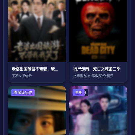
老婆出国旅游不带我，我笑了
行尸走肉：死亡之城第三季
王攀＆张馨尹
杰弗里·迪恩·摩根,劳伦·科汉
国产剧
第10集完结
国产剧
全集