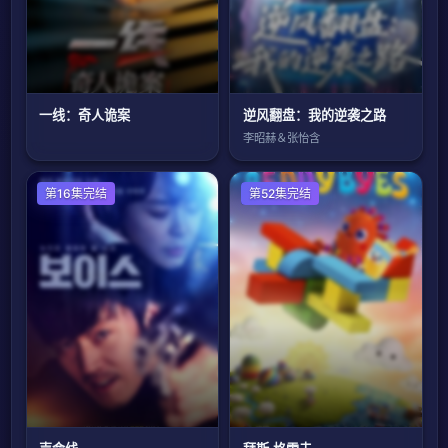
一线：奇人诡案
逆风翻盘：我的逆袭之路
李昭赫＆张怡含
韩国剧
第16集完结
欧美剧
第52集完结