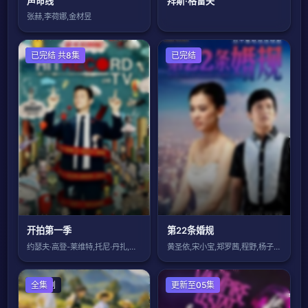
声命线
拜斯·格雷夫
张赫,李荷娜,金材昱
欧美剧
已完结 共8集
国产剧
已完结
开拍第一季
第22条婚规
约瑟夫·高登-莱维特,托尼·丹扎,琳恩·
黄圣依,宋小宝,郑罗茜,程野,杨子,薛淑
国产剧
全集
欧美剧
更新至05集