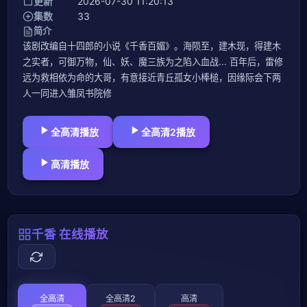
更新
2026-07-30 11:20:13
集数
33
简介
该剧改编自十四郎的小说《千香百媚》。海陨至，建木现，得建木
之实者，可御万物，仙、妖、魔三族为之陷入血战... 百年后，雷修
远为救相依为命的大哥，有意接近青丘孤女小棒槌，因缘际会下两
人一同进入雏凤书院修
全高清播放
全高清2播放
高清播放
千香 在线播放
全高清
全高清2
高清