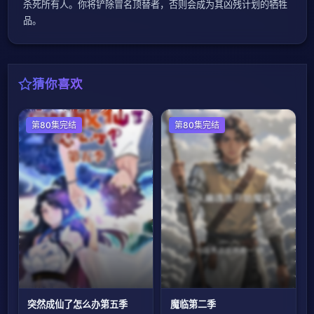
杀死所有人。你将铲除冒名顶替者，否则会成为其凶残计划的牺牲
品。
猜你喜欢
国产动漫
第80集完结
国产动漫
第80集完结
​突然成仙了怎么办第五季​
魔临第二季