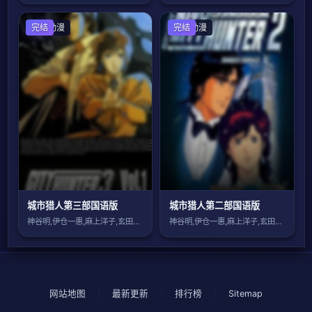
日本动漫
完结
日本动漫
完结
城市猎人第三部国语版
城市猎人第二部国语版
神谷明,伊仓一惠,麻上洋子,玄田哲章,伊
神谷明,伊仓一惠,麻上洋子,玄田哲章,伊
网站地图
|
最新更新
|
排行榜
|
Sitemap