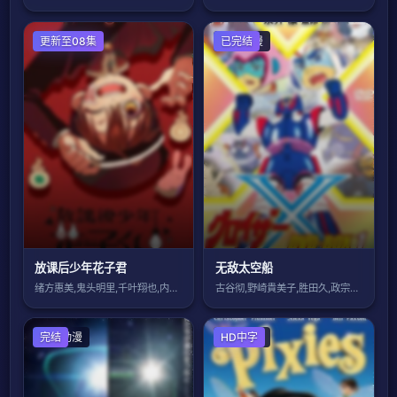
日本动漫
更新至08集
日本动漫
已完结
放课后少年花子君
无敌太空船
绪方惠美,鬼头明里,千叶翔也,内田雄马,
古谷彻,野崎貴美子,胜田久,政宗一成,高
日本动漫
完结
欧美动漫
HD中字