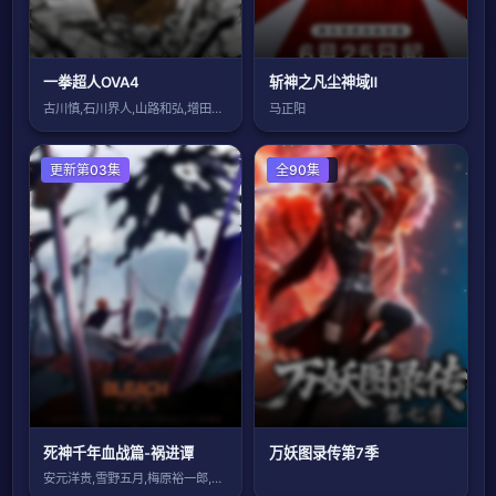
一拳超人OVA4
斩神之凡尘神域Ⅱ
古川慎,石川界人,山路和弘,增田俊树
马正阳
更新第03集
国产动漫
全90集
死神千年血战篇-祸进谭
万妖图录传第7季
安元洋贵,雪野五月,梅原裕一郎,立木文彦