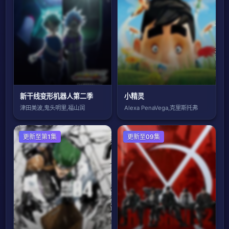
新干线变形机器人第二季
小精灵
津田美波,鬼头明里,福山润
Alexa PenaVega,克里斯托弗
日本动漫
更新至第1集
国产动漫
更新至09集