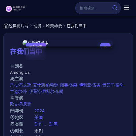
经典剧片网
动漫
欧美动漫
在我们当中
欧美动漫
在我们当中
0.0
全10集
别名
Among Us
主演
丹·史蒂文斯
艾什莉·约翰逊
丽芙·休森
伊利亚·伍德
贵美子·格伦
兰道尔·朴
伊薇特·尼科尔·布朗
导演
欧文·丹尼斯
年份
2024
地区
美国
类型
动作
、
动画
时长
未知