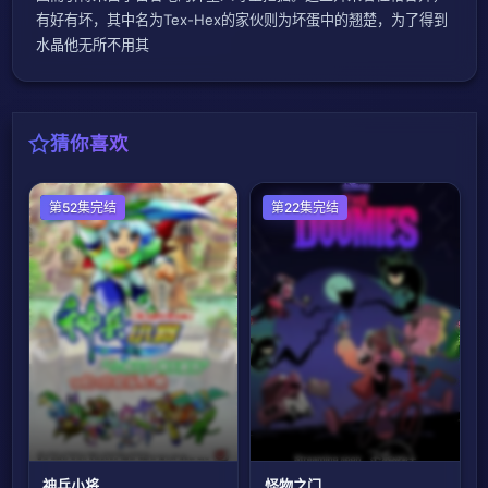
有好有坏，其中名为Tex-Hex的家伙则为坏蛋中的翘楚，为了得到
水晶他无所不用其
猜你喜欢
国产动漫
第52集完结
欧美动漫
第22集完结
神兵小将
怪物之门