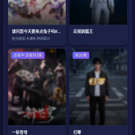
请问您今天要来点兔子吗BLOOM
近视驯狐王
佐仓绫音,水濑祈,种田梨沙
国产动漫
连载中 连载到3集
国产动漫
第20集
一斩苍穹
归零