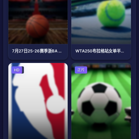
7月27日25-26赛季浙BA 常山75VS82柯城
WTA250布拉格站女单半决赛：塔格尔VS克雷吉茨科娃
篮球
HD
足球
正片