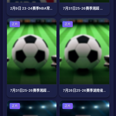
2月9日 23-24赛季NBA常规赛 骑士VS篮网
7月31日25-26赛季湘超 娄底队VS湘潭队
足球
正片
足球
正片
7月31日25-26赛季湘超 长沙队VS湘西队
7月26日25-26赛季湖南省足球联赛 岳阳队VS益阳队
篮球
正片
篮球
正片