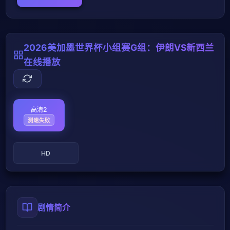
2026美加墨世界杯小组赛G组：伊朗VS新西兰
在线播放
高清2
测速失败
HD
剧情简介