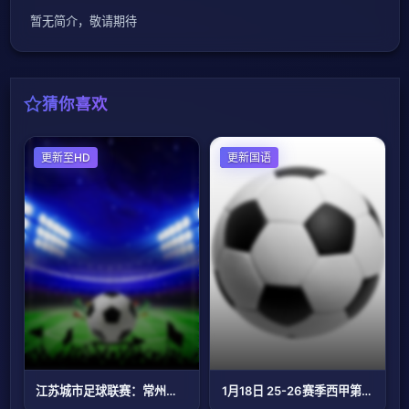
暂无简介，敬请期待
猜你喜欢
足球
更新至HD
足球
更新国语
江苏城市足球联赛：常州队VS泰州队20260725
1月18日 25-26赛季西甲第20轮 赫塔费VS瓦伦西亚