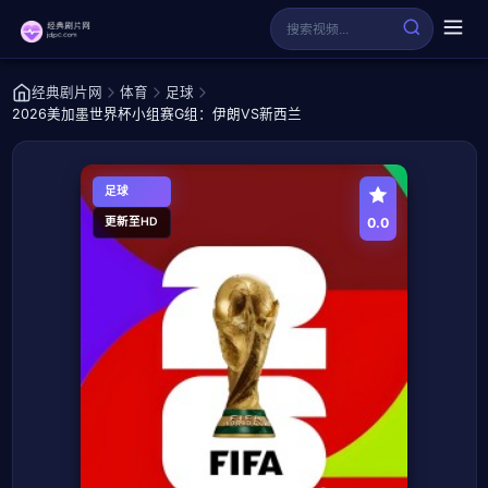
经典剧片网
体育
足球
2026美加墨世界杯小组赛G组：伊朗VS新西兰
足球
0.0
更新至HD