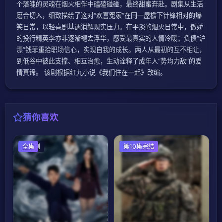
个落魄的灵魂在烟火相伴中磕磕碰碰，最终甜蜜奔赴。剧集从生活
磨合切入，细致描绘了这对“欢喜冤家”在同一屋檐下针锋相对的爆
笑日常，以轻喜剧基调消解现实压力。在平淡的烟火日常中，傲娇
的投行精英李亦非逐渐褪去浮华，感受最真实的人情冷暖；负债“沪
漂”钱菲重拾职场信心，实现自我的成长。两人从最初的互不相让，
到低谷中彼此支撑、相互治愈，生动诠释了成年人“势均力敌”的爱
情真谛。 该剧根据红九小说《我们住在一起》改编。
猜你喜欢
国产剧
全集
韩国剧
第10集完结