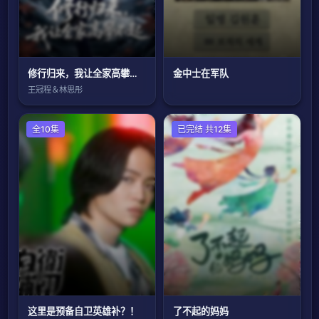
修行归来，我让全家高攀不起
金中士在军队
王冠程＆林思彤
日本剧
全10集
国产剧
已完结 共12集
这里是预备自卫英雄补？！
了不起的妈妈