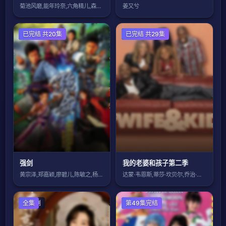
菊池风磨,能年玲奈,六角精儿,森永悠希,
姜又兮
香港剧
已完结 共20集
欧美剧
已完结 共29集
强剑
我的老婆和孩子第二季
黄宗泽,郑嘉颖,廖碧儿,陈敏之,杨思琦
达蒙·韦恩斯,蒂莎·坎贝尔,乔治·戈尔二
国产剧
全集
日本剧
第49集完结