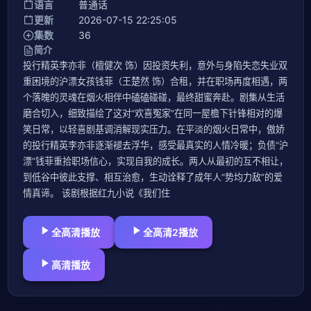
语言
普通话
更新
2026-07-15 22:25:05
集数
36
简介
投行精英李亦非（檀健次 饰）因投资失利，意外与身陷失恋失业双
重困境的沪漂女孩钱菲（王楚然 饰）合租，并在职场再度相遇，两
个落魄的灵魂在烟火相伴中磕磕碰碰，最终甜蜜奔赴。剧集从生活
磨合切入，细致描绘了这对“欢喜冤家”在同一屋檐下针锋相对的爆
笑日常，以轻喜剧基调消解现实压力。在平淡的烟火日常中，傲娇
的投行精英李亦非逐渐褪去浮华，感受最真实的人情冷暖；负债“沪
漂”钱菲重拾职场信心，实现自我的成长。两人从最初的互不相让，
到低谷中彼此支撑、相互治愈，生动诠释了成年人“势均力敌”的爱
情真谛。 该剧根据红九小说《我们住
全高清播放
全高清2播放
高清播放