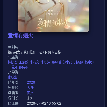
爱情有烟火
别名
投行男女 / 我们住在一起 / 闪耀的品格
主演
檀健次
王楚然
李乃文
李欣泽
姜珮瑶
郑水晶
刘芮麟
杨童舒
叶晞月
邵伟桐
导演
史成业
年份
2026
地区
大陆
类型
国产
时长
未知
上映
2026-07-02 16:05:02