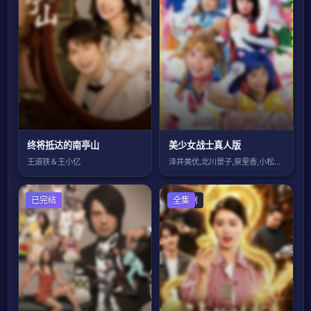
终将抵达的南亭山
美少女战士真人版
王道铁＆王小亿
泽井美优,北川景子,泉里香,小松彩夏,安
香港剧
已完结
国产剧
全集