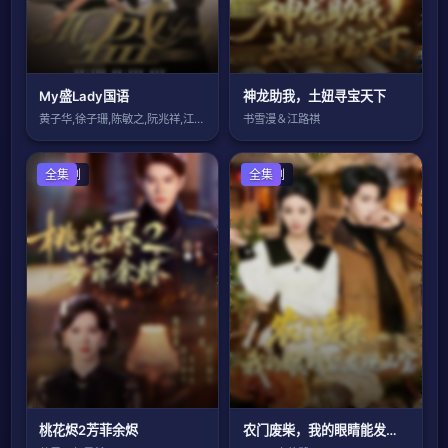
My盛Lady国语
神龙助我，土妞寻宝天下
黄子华,徐子珊,陈敏之,阮兆祥,江美仪,
书雪漫＆江路祺
国产剧
全集
国产剧
全集
桃花烬2芳菲余烬
农门废柴，我的眼睛能发现山宝