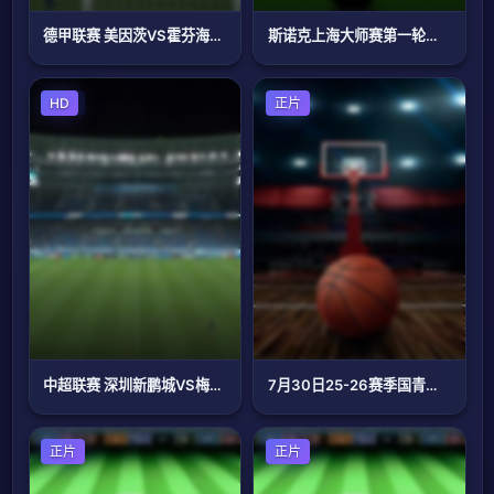
德甲联赛 美因茨VS霍芬海姆 20240413
斯诺克上海大师赛第一轮：杰克·利索夫斯基VS张安达
足球
HD
篮球
正片
中超联赛 深圳新鹏城VS梅州客家 20250831
7月30日25-26赛季国青男篮热身赛 澳大利亚纽约华丁闪电队VS韩国东国大学
正片
足球
正片