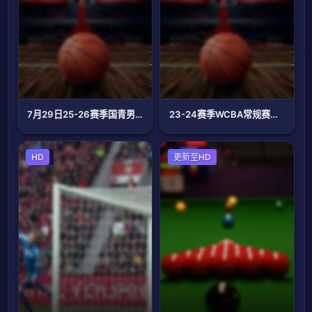
7月29日25-26赛季国青男篮热身赛 中国U18男篮VS韩国东国大学
23-24赛季WCBA常规赛第18轮：上海浦发银行vs内蒙古农信
足球
HD
斯诺克
更新至HD