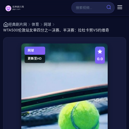
经典剧片网
体育
网球
WTA500伦敦站女单四分之一决赛、半决赛：拉杜卡努VS约维奇
网球
0.0
更新至HD