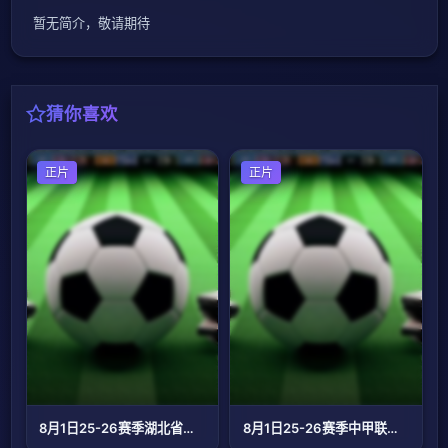
暂无简介，敬请期待
猜你喜欢
足球
正片
足球
正片
8月1日25-26赛季湖北省城市足球联赛 孝感孝傲江湖队VS荆州恒隆队
8月1日25-26赛季中甲联赛 延边龙鼎VS南京城市