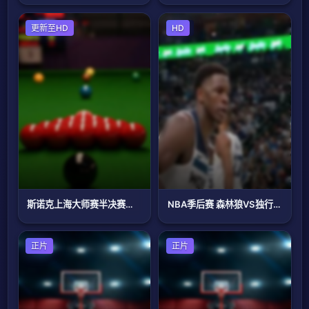
斯诺克
更新至HD
篮球
HD
斯诺克上海大师赛半决赛第二阶段：贾德·特鲁姆普VS吴宜泽
NBA季后赛 森林狼VS独行侠 20240529
篮球
正片
篮球
正片