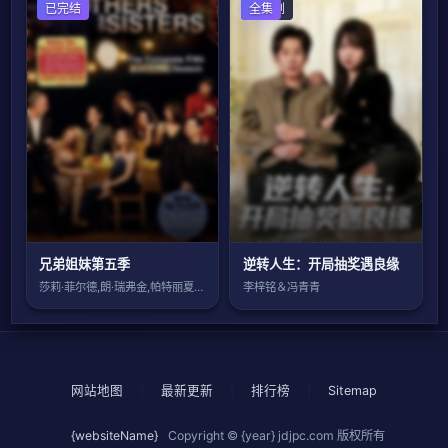
欧美剧
已完结
国产剧
全集
兄弟姐妹第五季
逆转人生：开局抽奖遇良缘
莎莉·菲尔德,朗·瑞弗金,帕特丽夏·温迪
李梓铭＆冯青青
网站地图
|
最新更新
|
排行榜
|
Sitemap
{websiteName}
Copyright © {year}
jdjpc.com
版权所有