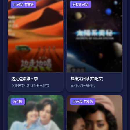
国产剧
已完结 共6集
欧美剧
第8集完结
边走边唱第三季
探秘太阳系(中配文)
安娜伊思·马田,张玮玮,郭龙
吉姆·艾尔-哈利利
日本剧
第4集
欧美剧
已完结 共6集