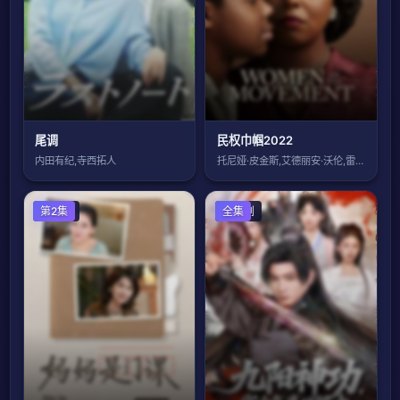
尾调
民权巾帼2022
内田有纪,寺西拓人
托尼娅·皮金斯,艾德丽安·沃伦,雷·费舍
国产剧
第2集
国产剧
全集