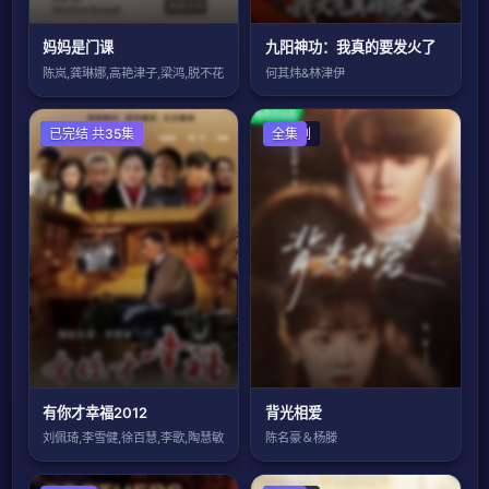
妈妈是门课
九阳神功：我真的要发火了
陈岚,龚琳娜,高艳津子,梁鸿,脱不花
何其炜&林津伊
国产剧
已完结 共35集
国产剧
全集
有你才幸福2012
背光相爱
刘佩琦,李雪健,徐百慧,李歌,陶慧敏
陈名豪＆杨滕