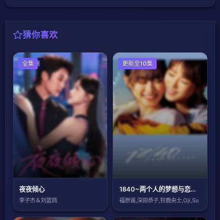
猜你喜欢
国产剧
全集
日本剧
更新至10集
夜夜倾心
1840~两个人的梦想与恋爱~
李子杰＆刘蓝鸽
福原遥,深田恭子,铃鹿央士,Oji,Su