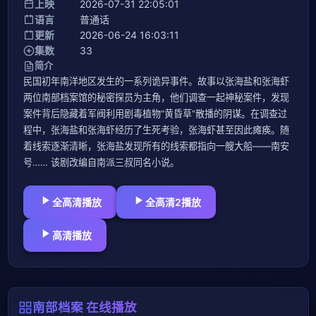
上映
2026-07-31 22:05:01
语言
普通话
更新
2026-06-24 16:03:11
集数
33
简介
民国初年南洋地区发生的一系列诡异事件。故事以张海盐和张海虾
两位南部档案馆的秘密探员为主角，他们调查一起神秘案件，发现
案件背后隐藏着军阀利用剧毒植物“黄昏草”散播的阴谋。在调查过
程中，张海盐和张海虾经历了生死考验，张海虾甚至因此瘫痪。随
着线索逐渐清晰，张海盐发现所有的线索都指向一艘大船——南安
号…… 该剧改编自南派三叔同名小说。
全高清播放
全高清2播放
高清播放
南部档案 在线播放