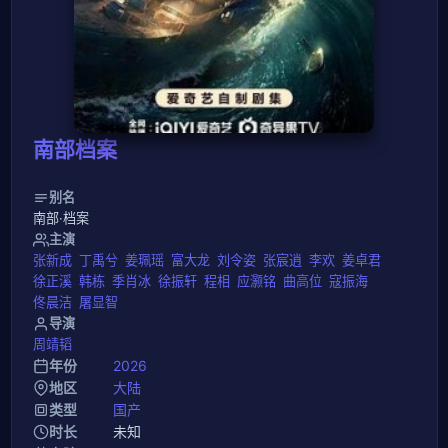
南部档案
别名
南部·档案
主演
张新成
丁禹兮
姜珮瑶
富大龙
刘令姿
张宸逍
李欢
姜卓君
徐正溪
韩栋
季肖冰
徐振轩
程相
应灏铭
曲高位
寇振海
佟晨洁
屠显智
导演
周靖韬
年份
2026
地区
大陆
类型
国产
时长
未知