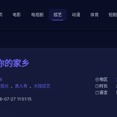
页
电影
电视剧
综艺
动漫
体育
短
你的家乡
6
地区
行观光
、
真人秀
、
大陆综艺
时长
知
语言
6-07-27 11:51:15