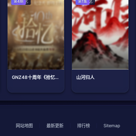
大陆综艺
第4期
大陆综艺
第1集
GNZ48十周年《拾忆》纪念片
山河归人
网站地图
|
最新更新
|
排行榜
|
Sitemap