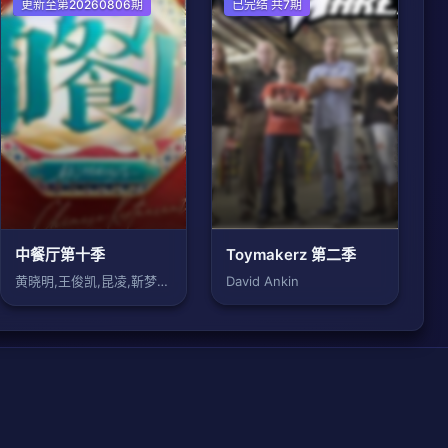
大陆综艺
更新至第20260806期
欧美综艺
已完结 共7期
中餐厅第十季
Toymakerz 第二季
黄晓明,王俊凯,昆凌,靳梦佳,张雅琪,林
David Ankin