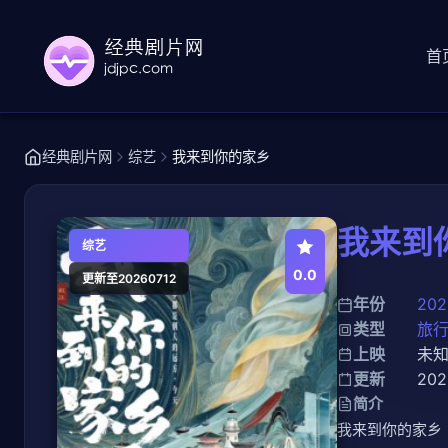
首
经典剧片网
综艺
我来到你的家乡
我来到
综艺
0.0
更新至20260712
年份
202
类型
旅
上映
未
更新
202
简介
我来到你的家乡