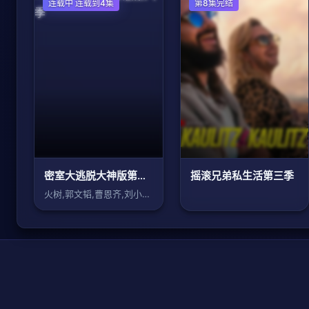
大陆综艺
连载中 连载到4集
欧美综艺
第8集完结
密室大逃脱大神版第八季
摇滚兄弟私生活第三季
火树,郭文韬,曹恩齐,刘小怂,李晋晔