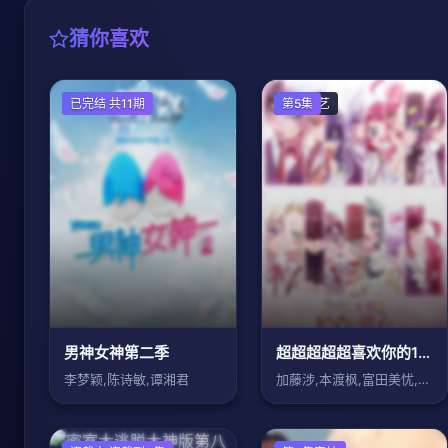
猜你喜欢
大陆综艺
已完结 共11期
日韩综艺
第5集
男神女神第二季
超超超超超喜欢你的100个女朋友第三季
李梦颖,陈诗敏,谭湘君
加藤涉,本渡枫,富田美忧,长绳麻理亚,濑