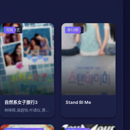
港台综艺
完结
日韩综艺
第13期
自然系女子旅行3
Stand BI Me
林映晖,梁超怡,叶靖仪,黄滢仴