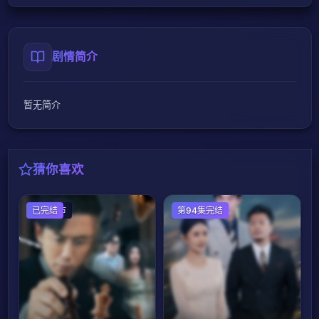
剧情简介
暂无简介
猜你喜欢
现代都市
已完结
现代都市
第94集完结