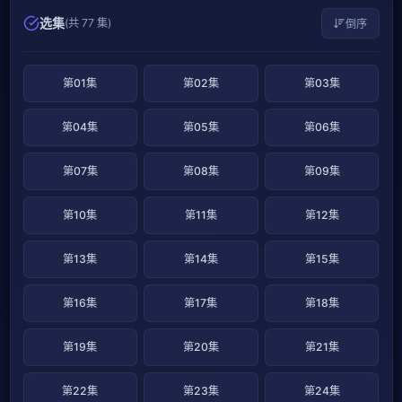
选集
(共 77 集)
倒序
第01集
第02集
第03集
第04集
第05集
第06集
第07集
第08集
第09集
第10集
第11集
第12集
第13集
第14集
第15集
第16集
第17集
第18集
第19集
第20集
第21集
第22集
第23集
第24集