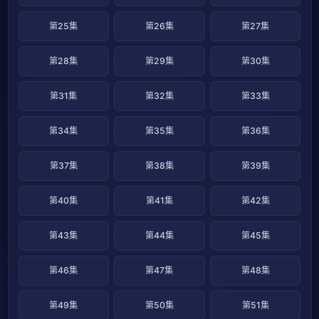
第25集
第26集
第27集
第28集
第29集
第30集
第31集
第32集
第33集
第34集
第35集
第36集
第37集
第38集
第39集
第40集
第41集
第42集
第43集
第44集
第45集
第46集
第47集
第48集
第49集
第50集
第51集