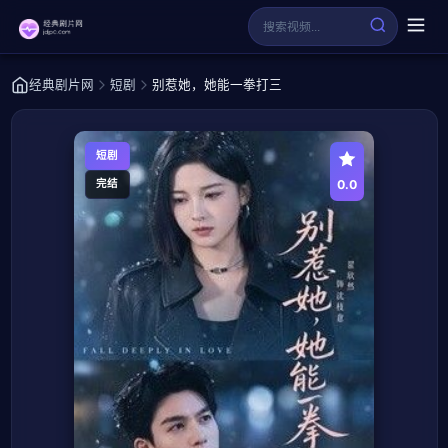
经典剧片网
短剧
别惹她，她能一拳打三
短剧
0.0
完结