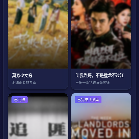
莫欺少女穷
叫我烈哥，不是猛龙不过江
谢潇雨＆林希亚
王乐一＆华越＆张灵钰
国产剧
已完结
欧美剧
已完结 共5集