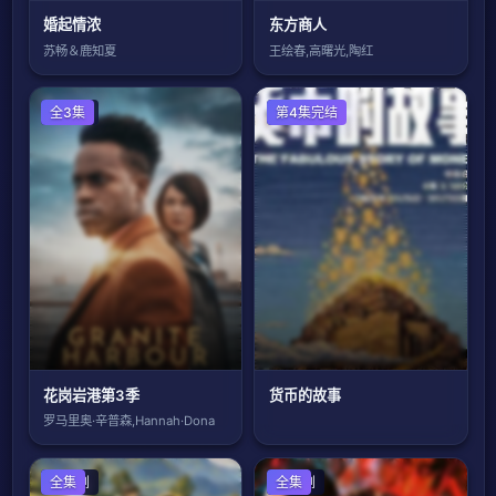
婚起情浓
东方商人
苏畅＆鹿知夏
王绘春,高曙光,陶红
欧美剧
全3集
国产剧
第4集完结
花岗岩港第3季
货币的故事
罗马里奥·辛普森,Hannah·Dona
国产剧
全集
国产剧
全集