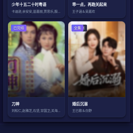
少年十五二十时粤语
乖一点，再跑关起来
卡迪逊,余安安,苗嘉丽,贾思乐,殷巧儿,
王子涵＆吴嘉欢
香港剧
已完结
国产剧
全集
刀神
婚后沉溺
刘松仁,赵雅芝,石坚,甘国卫,关海山,高
王已歌＆白野