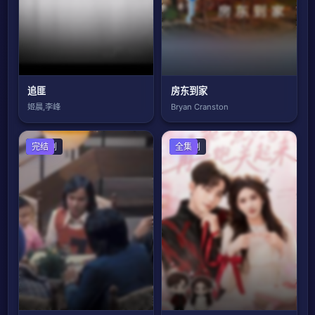
追匪
房东到家
姬晨,李峰
Bryan Cranston
香港剧
完结
国产剧
全集